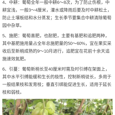
4、中耕：葡萄全年一般中耕6～8次，为了防止伤根，中
耕宜浅，一般3～4厘米，灌水或降雨后要及时中耕松土，
防止土壤板结和水分蒸发；生长季节要集合中耕清除葡萄
园中杂草。
5、施肥：葡萄喜肥，也耐肥，主要有基肥和追肥两种，
其中基肥施用量占全年总施肥量的50～60%，宜在果实采
收后至新梢成熟的9～10月进行，追肥宜在花前十余天追
施速效氮肥。
6、引蔓：葡萄新梢长至40厘米时需及时引缚在架面上，
其中水平引缚能缓和生长的极性，控制新梢徒长，多用于
一般结果枝和发育枝；垂直引绑能促进生长，适用于延长
枝和弱枝。