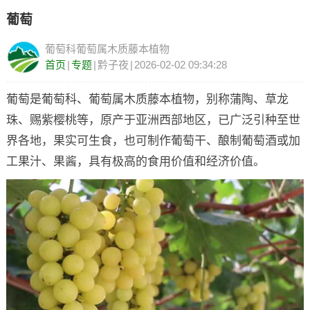
葡萄
葡萄科葡萄属木质藤本植物
首页
|
专题
|
黔子夜
|
2026-02-02 09:34:28
葡萄是葡萄科、葡萄属木质藤本植物，别称蒲陶、草龙
珠、赐紫樱桃等，原产于亚洲西部地区，已广泛引种至世
界各地，果实可生食，也可制作葡萄干、酿制葡萄酒或加
工果汁、果酱，具有极高的食用价值和经济价值。