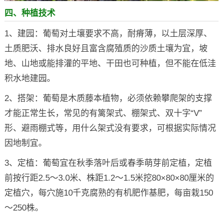
四、种植技术
1、建园：葡萄对土壤要求不高，耐瘠薄，以土层深厚、
土质肥沃、排水良好且富含腐殖质的沙质土壤为宜，坡
地、山地或能排灌的平地、干田也可种植，但不能在低洼
积水地建园。
2、搭架：葡萄是木质藤本植物，必须依赖攀爬架的支撑
才能正常生长，常见的有篱架式、棚架式、双十字“V”
形、避雨棚式等，用什么架式没有要求，可根据实际情况
因地制宜。
3、定植：葡萄宜在秋季落叶后或春季萌芽前定植，定植
前按行距2.5～3.0米、株距1.2～1.5米挖80×80×80厘米的
定植穴，每穴施10千克腐熟的有机肥作基肥，每亩栽150
～250株。