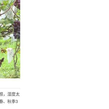
烂根，湿度太
春、秋季3