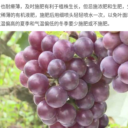
也耐瘠薄，及时施肥有利于植株生长，但忌施浓肥和生肥，生
次稀薄的有机液肥，施肥后用细喷头轻轻喷水一次，以免叶面
气温偏高的夏季和气温偏低的冬季要少施肥或不施肥。