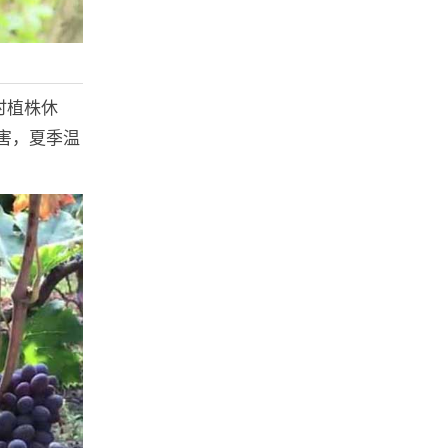
时植株休
害，夏季温