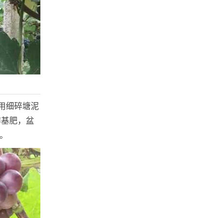
可用细碎塘泥
作基肥，盆
用。