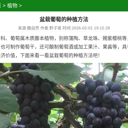
页
>
植物
>
盆栽葡萄的种植方法
来源:酷自然 作者:黔子夜 时间:2026-02-01 19:15:28
萄科、葡萄属木质藤本植物，别称蒲陶、草龙珠、赐紫樱桃等
，也可制作葡萄干，还可酿制葡萄酒或加工果汁、果酱等，具
经济价值，下面来看一看盆栽葡萄的种植方法吧！