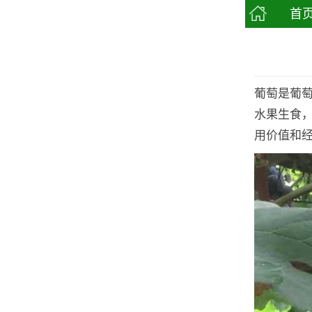
首
葡萄是葡
水果生食
用价值和