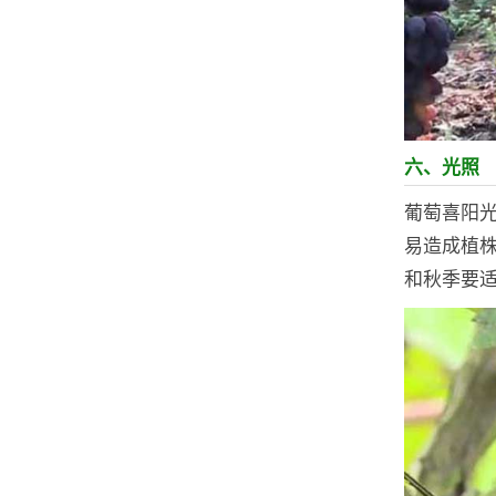
六、光照
葡萄喜阳
易造成植
和秋季要