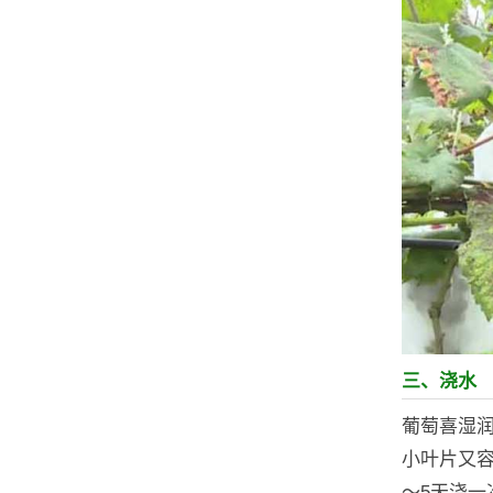
三、浇水
葡萄喜湿润
小叶片又
～5天浇