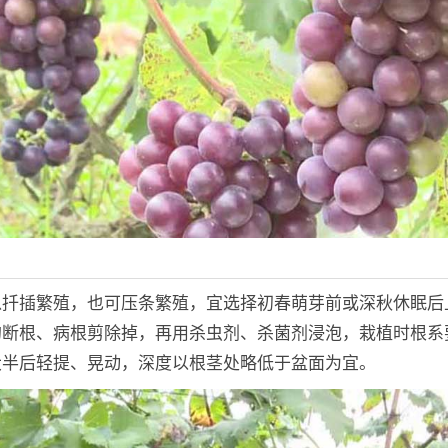
以扦插繁殖，也可压条繁殖，宜选择初春萌芽前或深秋休眠后
的断根、病根剪除掉，再用杀虫剂、杀菌剂浸泡，栽植时根系
大半后轻提、晃动，深度以根茎处略低于盆面为宜。