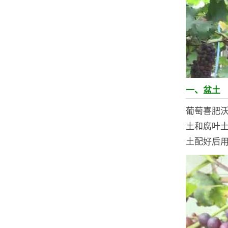
一、盆土
葡萄喜肥沃
土和腐叶土
土配好后用