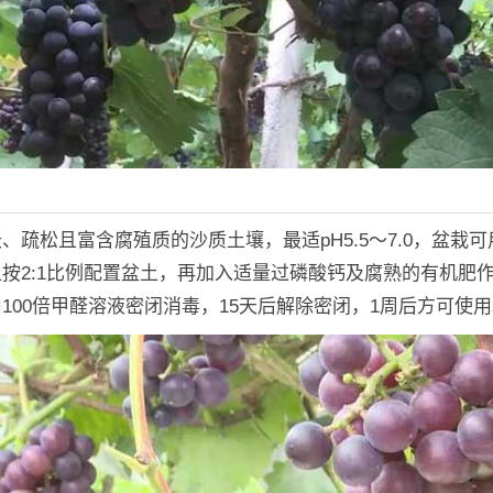
、疏松且富含腐殖质的沙质土壤，最适pH5.5～7.0，盆栽
按2:1比例配置盆土，再加入适量过磷酸钙及腐熟的有机肥
100倍甲醛溶液密闭消毒，15天后解除密闭，1周后方可使