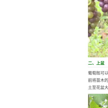
二、上盆
葡萄既可
前将苗木
土至花盆