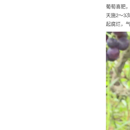
葡萄喜肥，
天施2～3
起腐烂，