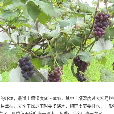
的环境，最适土壤湿度50～60%，其中土壤湿度过大容易
容易焦枯，夏季干燥少雨时要多浇水，梅雨季节要排水，一般
一次水，夏季每天傍晚浇一次水，冬季可半个月浇一次水。