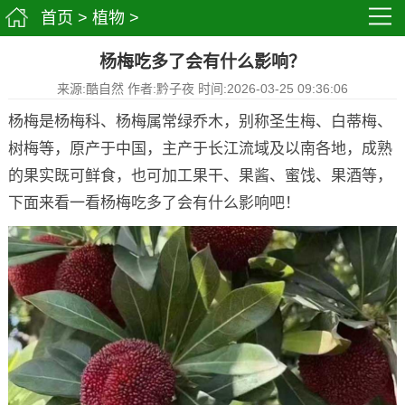
首页
>
植物
>
杨梅吃多了会有什么影响？
来源:酷自然 作者:黔子夜 时间:2026-03-25 09:36:06
杨梅是杨梅科、杨梅属常绿乔木，别称圣生梅、白蒂梅、
树梅等，原产于中国，主产于长江流域及以南各地，成熟
的果实既可鲜食，也可加工果干、果酱、蜜饯、果酒等，
下面来看一看杨梅吃多了会有什么影响吧！