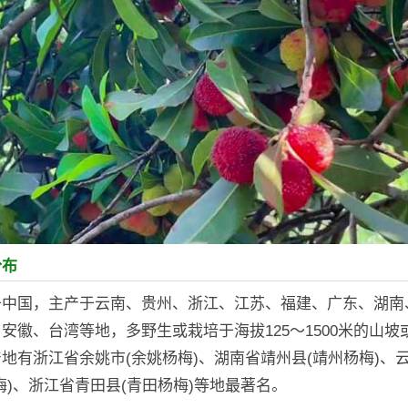
分布
于中国，主产于云南、贵州、浙江、江苏、福建、广东、湖南
安徽、台湾等地，多野生或栽培于海拔125～1500米的山坡
地有浙江省余姚市(余姚杨梅)、湖南省靖州县(靖州杨梅)、
梅)、浙江省青田县(青田杨梅)等地最著名。