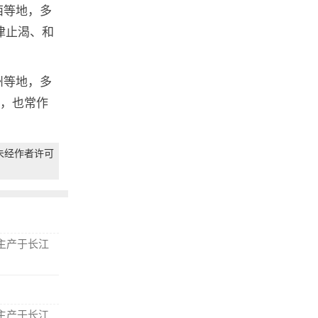
西等地，多
津止渴、和
州等地，多
药，也常作
未经作者许可
主产于长江
主产于长江