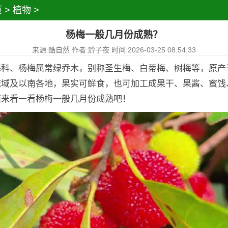
页
>
植物
>
杨梅一般几月份成熟？
来源:酷自然 作者:黔子夜 时间:2026-03-25 08:54:33
梅科、杨梅属常绿乔木，别称圣生梅、白蒂梅、树梅等，原产
流域及以南各地，果实可鲜食，也可加工成果干、果酱、蜜饯
面来看一看杨梅一般几月份成熟吧！