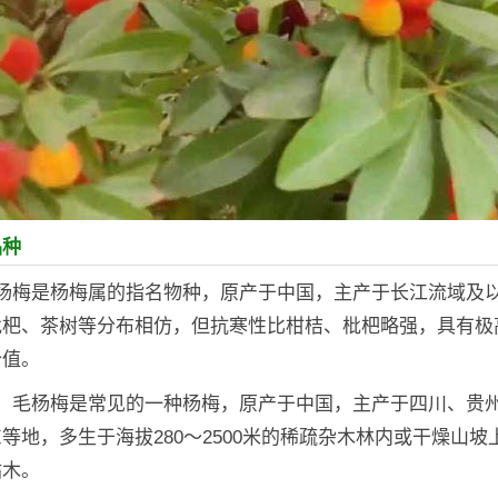
品种
：杨梅是杨梅属的指名物种，原产于中国，主产于长江流域及
枇杷、茶树等分布相仿，但抗寒性比柑桔、枇杷略强，具有极
价值。
梅：毛杨梅是常见的一种杨梅，原产于中国，主产于四川、贵
等地，多生于海拔280～2500米的稀疏杂木林内或干燥山坡
砧木。