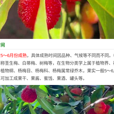
时间
5～6月份成熟
，具体成熟时间因品种、气候等不同而不同。
别称圣生梅、白蒂梅、树梅等，在生物分类学上属于植物界、
植物纲、杨梅目、杨梅科、杨梅属常绿乔木，果实一般5～6
也可加工成果干、果酱、蜜饯、果酒、罐头等。