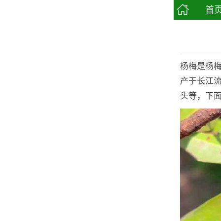
首
杨梅是杨
产于长江
头等，下