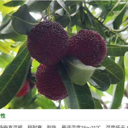
习性
杨梅喜温暖，稍耐寒，耐热，最适温度15～21℃，温度低于-