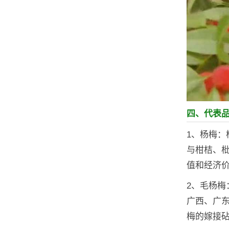
四、代表
1、杨梅
与柑桔、
值和经济
2、毛杨
广西、广东
梅的嫁接