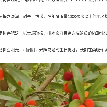
杨梅喜湿润，耐旱，怕涝，在年降雨量1000毫米以上的地区
：杨梅喜肥沃，以土质疏松、排水良好且富含腐殖质的微酸性
：杨梅喜阳光，稍耐阴，光照充足时生长健壮，长期在荫庇环