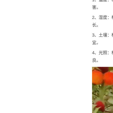
害。
2、湿度：
长。
3、土壤
宜。
4、光照
良。