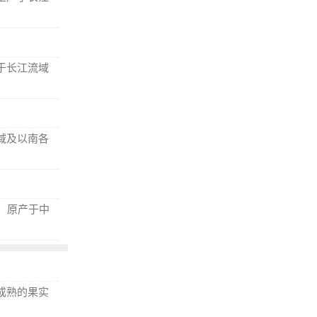
于长江流域
域及以南各
，原产于中
成熟的果实