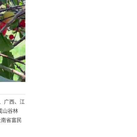
、广西、江
或山谷林
云南省富民