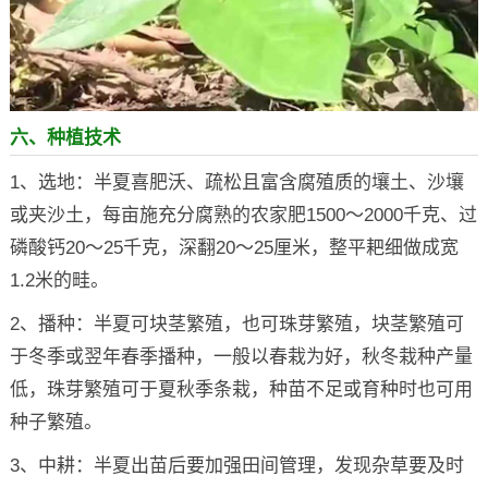
六、种植技术
1、选地：半夏喜肥沃、疏松且富含腐殖质的壤土、沙壤
或夹沙土，每亩施充分腐熟的农家肥1500～2000千克、过
磷酸钙20～25千克，深翻20～25厘米，整平耙细做成宽
1.2米的畦。
2、播种：半夏可块茎繁殖，也可珠芽繁殖，块茎繁殖可
于冬季或翌年春季播种，一般以春栽为好，秋冬栽种产量
低，珠芽繁殖可于夏秋季条栽，种苗不足或育种时也可用
种子繁殖。
3、中耕：半夏出苗后要加强田间管理，发现杂草要及时