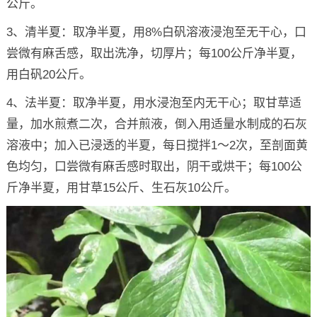
公斤。
3、清半夏：取净半夏，用8%白矾溶液浸泡至无干心，口
尝微有麻舌感，取出洗净，切厚片；每100公斤净半夏，
用白矾20公斤。
4、法半夏：取净半夏，用水浸泡至内无干心；取甘草适
量，加水煎煮二次，合并煎液，倒入用适量水制成的石灰
溶液中；加入已浸透的半夏，每日搅拌1～2次，至剖面黄
色均匀，口尝微有麻舌感时取出，阴干或烘干；每100公
斤净半夏，用甘草15公斤、生石灰10公斤。