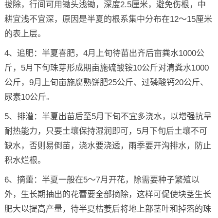
拔除，行间可用锄头浅锄，深度2.5厘米，避免伤根，中
耕宜浅不宜深，原因是半夏的根系集中分布在12～15厘米
的表上层。
4、追肥：半夏喜肥，4月上旬待苗出齐后亩粪水1000公
斤，5月下旬珠芽形成期亩施硫酸铵10公斤对清粪水1000
公斤，9月上旬亩施腐熟饼肥25公斤、过磷酸钙20公斤、
尿素10公斤。
5、排灌：半夏出苗后至5月下旬不宜多浇水，以增强抗旱
耐热能力，只要土壤保持湿润即可，5月下旬后土壤不可
缺水，否则易倒苗，浇水要浇透，雨季要开沟排水，防止
积水烂根。
6、摘蕾：半夏一般在5～7月开花，除需要种子繁殖以
外，生长期抽出的花蕾要全部摘除，这样可促使块茎生长
肥大以提高产量，待半夏枯萎后将地上部茎叶和掉落的珠