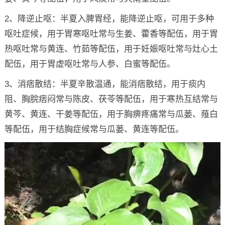
2、降逆止呕：半夏入脾胃经，能降逆止呕，可用于多种
呕吐症候，用于胃寒呕吐常与生姜、藿香等配伍，用于胃
热呕吐常与黄连、竹茹等配伍，用于妊娠呕吐常与灶心土
配伍，用于胃虚呕吐常与人参、白蜜等配伍。
3、消痞散结：半夏辛散温通，能消痞散结，用于痰内
阻、胸脘痞闷常与陈皮、茯苓等配伍，用于寒热互结常与
黄芩、黄连、干姜等配伍，用于胸痹疼痛常与瓜蒌、薤白
等配伍，用于结胸症候常与瓜蒌、黄连等配伍。