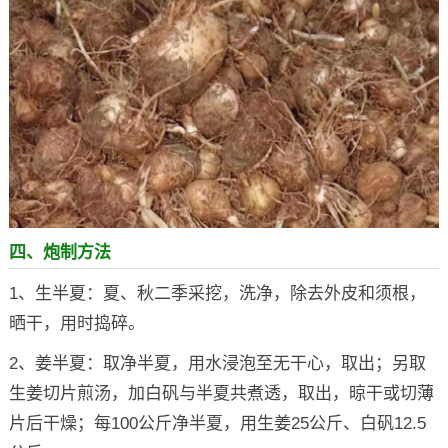
四、炮制方法
1、生半夏：夏、秋二季采挖，洗净，除去外皮和须根，
晒干，用时捣碎。
2、姜半夏：取净半夏，用水浸泡至无干心，取出；另取
生姜切片煎汤，加白矾与半夏共煮透，取出，晾干或切薄
片后干燥；每100公斤净半夏，用生姜25公斤、白矾12.5