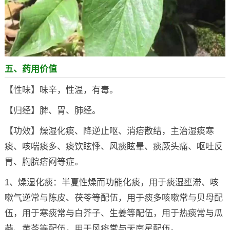
五、药用价值
【性味】味辛，性温，有毒。
【归经】脾、胃、肺经。
【功效】燥湿化痰、降逆止呕、消痞散结，主治湿痰寒
痰、咳喘痰多、痰饮眩悸、风痰眩晕、痰厥头痛、呕吐反
胃、胸脘痞闷等症。
1、燥湿化痰：半夏性燥而功能化痰，用于痰湿壅滞、咳
嗽气逆常与陈皮、茯苓等配伍，用于痰多咳嗽常与贝母配
伍，用于寒痰常与白芥子、生姜等配伍，用于热痰常与瓜
蒌、黄芩等配伍，用于风痰常与天南星配伍。