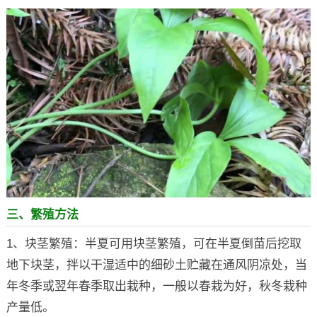
三、繁殖方法
1、块茎繁殖：半夏可用块茎繁殖，可在半夏倒苗后挖取
地下块茎，拌以干湿适中的细砂土贮藏在通风阴凉处，当
年冬季或翌年春季取出栽种，一般以春栽为好，秋冬栽种
产量低。