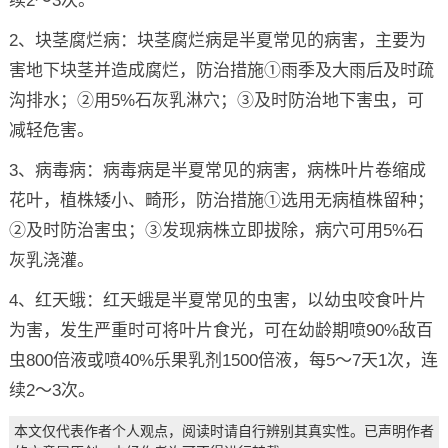
续2～3次。
2、块茎腐烂病：块茎腐烂病是半夏常见的病害，主要为
害地下块茎并造成腐烂，防治措施①雨季及大雨后及时疏
沟排水；②用5%石灰乳淋穴；③及时防治地下害虫，可
减轻危害。
3、病毒病：病毒病是半夏常见的病害，病株叶片卷缩成
花叶，植株矮小、畸形，防治措施①选用无病植株留种；
②及时防治害虫；③发现病株立即拔除，病穴可用5%石
灰乳浇灌。
4、红天蛾：红天蛾是半夏常见的虫害，以幼虫咬食叶片
为害，发生严重时可将叶片食光，可在幼龄期喷90%敌百
虫800倍液或喷40%乐果乳剂1500倍液，每5～7天1次，连
续2～3次。
本文仅代表作者个人观点，阅读时请自行辨别其真实性。已声明作者