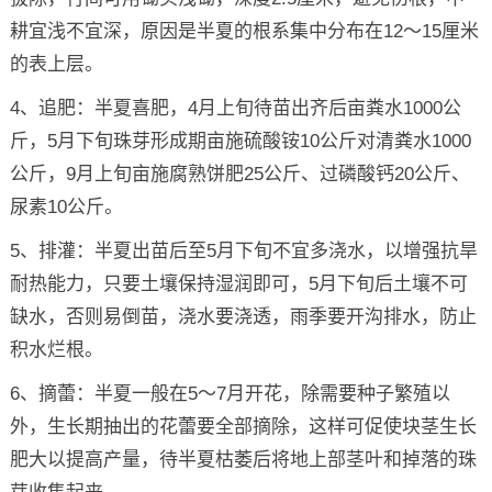
耕宜浅不宜深，原因是半夏的根系集中分布在12～15厘米
的表上层。
4、追肥：半夏喜肥，4月上旬待苗出齐后亩粪水1000公
斤，5月下旬珠芽形成期亩施硫酸铵10公斤对清粪水1000
公斤，9月上旬亩施腐熟饼肥25公斤、过磷酸钙20公斤、
尿素10公斤。
5、排灌：半夏出苗后至5月下旬不宜多浇水，以增强抗旱
耐热能力，只要土壤保持湿润即可，5月下旬后土壤不可
缺水，否则易倒苗，浇水要浇透，雨季要开沟排水，防止
积水烂根。
6、摘蕾：半夏一般在5～7月开花，除需要种子繁殖以
外，生长期抽出的花蕾要全部摘除，这样可促使块茎生长
肥大以提高产量，待半夏枯萎后将地上部茎叶和掉落的珠