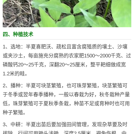
四、种植技术
1、选地：半夏喜肥沃、疏松且富含腐殖质的壤土、沙壤
或夹沙土，每亩施充分腐熟的农家肥1500～2000千克、过
磷酸钙20～25千克，深翻20～25厘米，整平耙细做成宽
1.2米的畦。
2、播种：半夏可块茎繁殖，也可珠芽繁殖，块茎繁殖可
于冬季或翌年春季播种，一般以春栽为好，秋冬栽种产量
低，珠芽繁殖可于夏秋季条栽，种苗不足或育种时也可用
种子繁殖。
3、中耕：半夏出苗后要加强田间管理，发现杂草要及时
拔除，行间可用锄头浅锄，深度2.5厘米，避免伤根，中