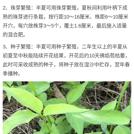
2、珠芽繁殖：半夏可用珠芽繁殖，夏秋间利用叶柄下成
熟的珠芽进行条栽，按行距10～16厘米、株距6～10厘米
开穴，每穴放株芽3～5个，覆土1.6厘米，最后施入适量
的混合肥。
3、种子繁殖：半夏可用种子繁殖，二年生以上的半夏从
初夏至中秋能陆续开花结果，开花后约10天佛焰苞枯萎，
此时可采收成熟的种子，将种子放在湿沙中贮存，翌年春
季播种。