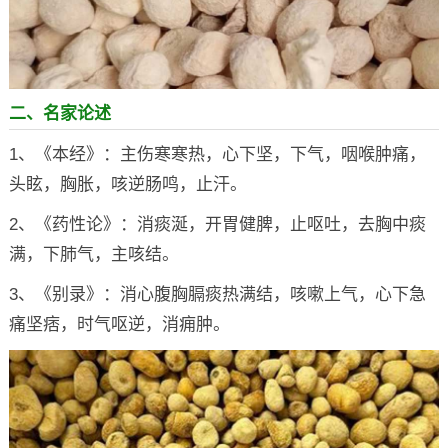
二、名家论述
1、《本经》：主伤寒寒热，心下坚，下气，咽喉肿痛，
头眩，胸胀，咳逆肠鸣，止汗。
2、《药性论》：消痰涎，开胃健脾，止呕吐，去胸中痰
满，下肺气，主咳结。
3、《别录》：消心腹胸膈痰热满结，咳嗽上气，心下急
痛坚痞，时气呕逆，消痈肿。