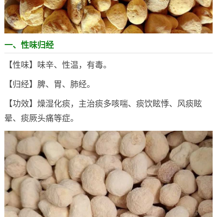
一、性味归经
【性味】味辛、性温，有毒。
【归经】脾、胃、肺经。
【功效】燥湿化痰，主治痰多咳喘、痰饮眩悸、风痰眩
晕、痰厥头痛等症。