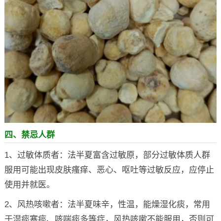
四、禁忌人群
1、过敏体质者：法半夏富含过敏原，部分过敏体质人群
服用可能出现皮肤瘙痒、恶心、呕吐等过敏反应，应停止
使用并就医。
2、风热咳嗽者：法半夏味辛，性温，能燥湿化痰，常用
于湿痰寒痰、咳喘痰多等症，风热咳嗽不能服用，否则可