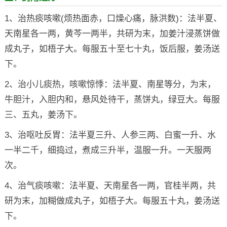
1、治热痰咳嗽(烦热面赤，口燥心痛，脉洪数)：法半夏、
天南星各一两，黄芩一两半，共研为末，加姜汁浸蒸饼做
成丸子，如梧子大。每服五十至七十丸，饭后服，姜汤送
下。
2、治小儿痰热，咳嗽惊悸：法半夏、南星等分，为末，
牛胆汁，入胆内和，悬风处待干，蒸饼丸，绿豆大。每服
三、五丸，姜汤下。
3、治呕吐反胃：法半夏三升、人参三两、白蜜一升、水
一半二千，细捣过，煮成三升半，温服一升。一天服两
次。
4、治气痰咳嗽：法半夏、天南星各一两，官桂半两，共
研为末，加糊做成丸子，如梧子大。每服五十丸，姜汤送
下。