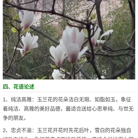
四、花语论述
1、纯洁高雅：玉兰花的花朵洁白无瑕、如脂如玉，象征
着纯洁、高雅的美好品德，最适合送给心思单纯、与世无
争的朋友。
2、忠贞不渝：玉兰花开花时先花后叶，雪白的花朵独自