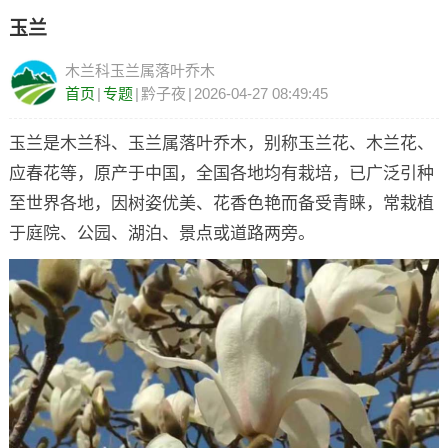
玉兰
木兰科玉兰属落叶乔木
首页
|
专题
|
黔子夜
|
2026-04-27 08:49:45
玉兰是木兰科、玉兰属落叶乔木，别称玉兰花、木兰花、
应春花等，原产于中国，全国各地均有栽培，已广泛引种
至世界各地，因树姿优美、花香色艳而备受青睐，常栽植
于庭院、公园、湖泊、景点或道路两旁。