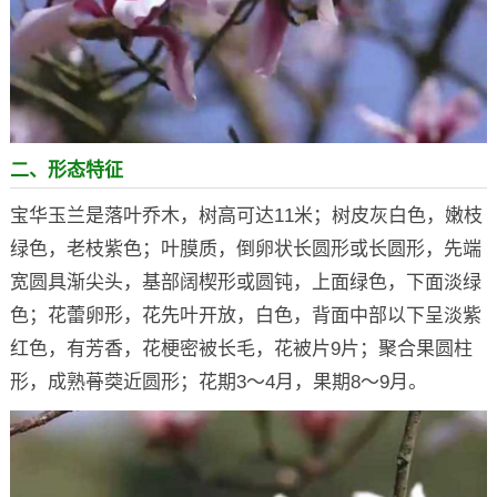
二、形态特征
宝华玉兰是落叶乔木，树高可达11米；树皮灰白色，嫩枝
绿色，老枝紫色；叶膜质，倒卵状长圆形或长圆形，先端
宽圆具渐尖头，基部阔楔形或圆钝，上面绿色，下面淡绿
色；花蕾卵形，花先叶开放，白色，背面中部以下呈淡紫
红色，有芳香，花梗密被长毛，花被片9片；聚合果圆柱
形，成熟蓇葖近圆形；花期3～4月，果期8～9月。