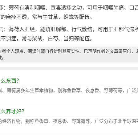
透疹：薄荷有清利咽喉、宣毒透疹之功，可用于咽喉肿痛、口
致的麻疹不透，常与生甘草、蝉蜕等配伍。
行气：薄荷入肝经，能疏肝解郁、行气散结，可用于肝郁气滞
经不调症，常与柴胡、白芍、当归等配伍。
作者个人观点，阅读时请自行辨别其真实性。已声明作者的文章属原创，
载。
什么东西？
科、薄荷属多年生草本植物，别称鱼香草、夜息香、野薄荷等，广泛
怎么养才好？
的经济作物，别称鱼香草、夜息香、野薄荷等，广泛分布于北半球温