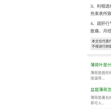
3、利咽
热束表所
4、疏肝
胀痛、月
本文仅代表
不得进行转
薄荷叶是
薄荷是唇形
球温带...
盆栽薄荷
薄荷是著名
草可入...