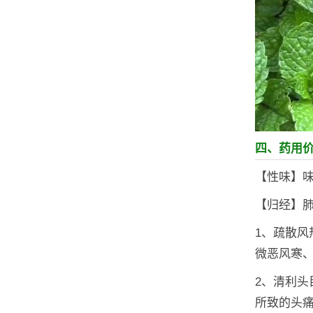
四、药用
【性味】
【归经】
1、疏散
微恶风寒
2、清利
所致的头