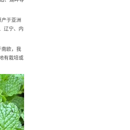
原产于亚洲
、辽宁、内
于南欧，我
地有栽培或