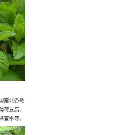
国南北各地
薄荷豆腐、
蜂蜜水等。