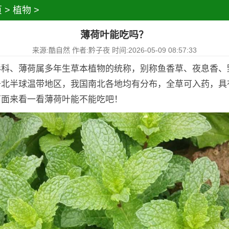
页
>
植物
>
薄荷叶能吃吗？
来源:酷自然 作者:黔子夜 时间:2026-05-09 08:57:33
形科、薄荷属多年生草本植物的统称，别称鱼香草、夜息香、
于北半球温带地区，我国南北各地均有分布，全草可入药，具
下面来看一看薄荷叶能不能吃吧！