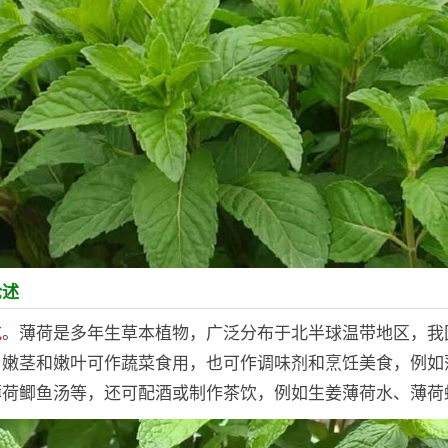
论述
吃
。薄荷是多年生草本植物，广泛分布于北半球温带地区，我
，嫩茎和嫩叶可作蔬菜食用，也可作调味剂和烹饪美食，例如
薄荷鲫鱼汤等，还可配酒或制作茶饮，例如生姜薄荷水、薄荷