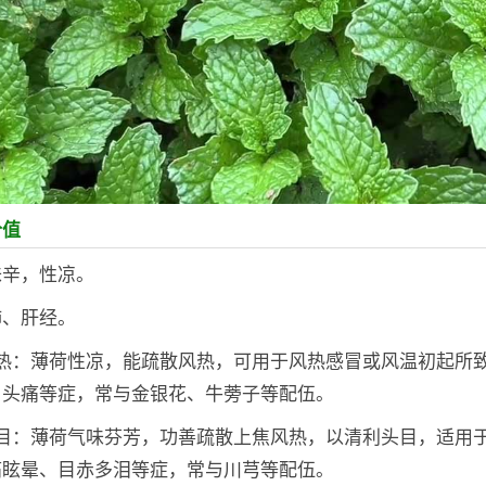
价值
味辛，性凉。
肺、肝经。
风热：薄荷性凉，能疏散风热，可用于风热感冒或风温初起所
、头痛等症，常与金银花、牛蒡子等配伍。
头目：薄荷气味芬芳，功善疏散上焦风热，以清利头目，适用
痛眩晕、目赤多泪等症，常与川芎等配伍。