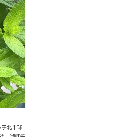
布于北半球
沟边、湖畔等