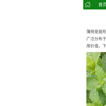
首
薄荷是唇
广泛分布
用价值，