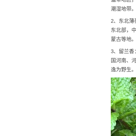
潮湿地带
2、东北
东北部，
蒙古等地
3、留兰
国河南、
逸为野生