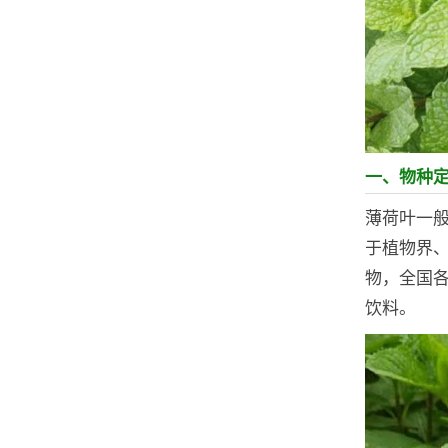
一、物种
薄荷叶一
于植物界
物，全国
饮料。