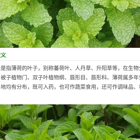
定义
般是指薄荷的叶子，别称蕃荷叶、人丹草、升阳草等，在生物
、被子植物门、双子叶植物纲、唇形目、唇形科、薄荷属多年
各地均有分布，既可入药，也可作蔬菜食用，还可作调味品、