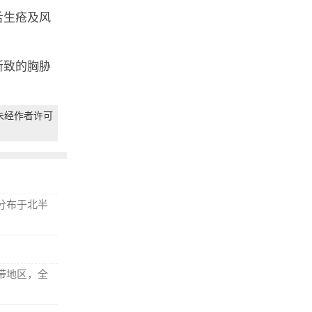
舌生疮及风
所致的胸胁
未经作者许可
分布于北半
带地区，全