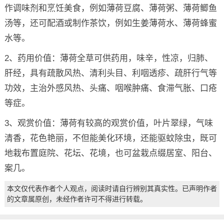
作调味剂和烹饪美食，例如薄荷豆腐、薄荷粥、薄荷鲫鱼
汤等，还可配酒或制作茶饮，例如生姜薄荷水、薄荷蜂蜜
水等。
2、药用价值：薄荷全草可供药用，味辛，性凉，归肺、
肝经，具有疏散风热、清利头目、利咽透疹、疏肝行气等
功效，主治外感风热、头痛、咽喉肿痛、食滞气胀、口疮
等症。
3、观赏价值：薄荷有较高的观赏价值，叶片翠绿，气味
清香，花色艳丽，不但能美化环境，还能驱蚊除虫，既可
地栽布置庭院、花坛、花境，也可盆栽点缀居室、阳台、
案几。
本文仅代表作者个人观点，阅读时请自行辨别其真实性。已声明作者
的文章属原创，未经作者许可不得进行转载。