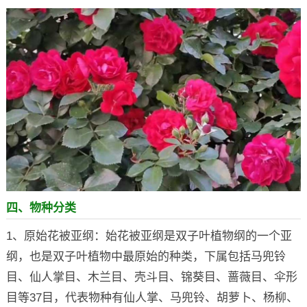
四、物种分类
1、原始花被亚纲：始花被亚纲是双子叶植物纲的一个亚
纲，也是双子叶植物中最原始的种类，下属包括马兜铃
目、仙人掌目、木兰目、壳斗目、锦葵目、蔷薇目、伞形
目等37目，代表物种有仙人掌、马兜铃、胡萝卜、杨柳、