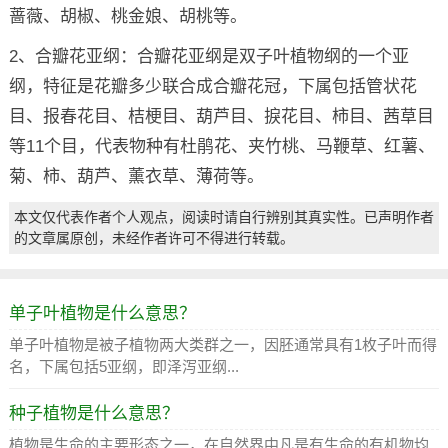
蔷薇、胡椒、桃金娘、胡桃等。
2、合瓣花亚纲：合瓣花亚纲是双子叶植物纲的一个亚
纲，特征是花瓣多少联合成合瓣花冠，下属包括管状花
目、报春花目、桔梗目、葫芦目、捩花目、柿目、茜草目
等11个目，代表物种有杜鹃花、夹竹桃、马鞭草、红薯、
菊、柿、葫芦、薰衣草、薄荷等。
本文仅代表作者个人观点，阅读时请自行辨别其真实性。已声明作者
的文章属原创，未经作者许可不得进行转载。
单子叶植物是什么意思？
单子叶植物是被子植物两大类群之一，因胚通常具有1枚子叶而得
名，下属包括5亚纲，即泽泻亚纲...
种子植物是什么意思？
植物是生命的主要形态之一，在自然界中凡是有生命的有机物均