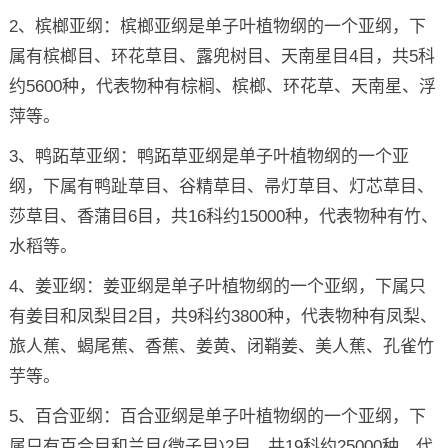
2、槟榔亚纲：槟榔亚纲是单子叶植物纲的一个亚纲，下
属有槟榔目、环花草目、露兜树目、天南星目4目，共5科
约5600种，代表物种有棕榈、槟榔、环花草、天南星、浮
萍等。
3、鸭跖草亚纲：鸭跖草亚纲是单子叶植物纲的一个亚
纲，下属有鸭趾草目、谷精草目、帚灯草目、灯芯草目、
莎草目、香蒲目6目，共16科约15000种，代表物种有竹、
水稻等。
4、姜亚纲：姜亚纲是单子叶植物纲的一个亚纲，下属只
有姜目和凤梨目2目，共9科约3800种，代表物种有凤梨、
旅人蕉、蝎尾蕉、香蕉、姜黄、闭鞘姜、美人蕉、孔雀竹
芋等。
5、百合亚纲：百合亚纲是单子叶植物纲的一个亚纲，下
属只有百合目和兰目(微子目)2目，共19科约25000种，代