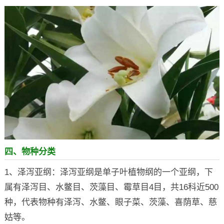
四、物种分类
1、泽泻亚纲：泽泻亚纲是单子叶植物纲的一个亚纲，下
属有泽泻目、水鳖目、茨藻目、霉草目4目，共16科近500
种，代表物种有泽泻、水鳖、眼子菜、茨藻、喜荫草、慈
姑等。