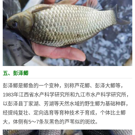
五、彭泽鲫
彭泽鲫是鲫鱼的一个变种，别称芦花鲫、彭泽大鲫等，
1983年江西省水产科学研究所和九江市水产科学研究所，
以彭泽县丁家湖、芳湖等天然水域的野生鲫为基础种群，
经提纯复壮、定向选育等育种技术于育成，个体比土鲫
大，体侧有5～7条灰黑色的芦苇似的斑纹。