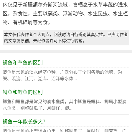
内仅见于新疆额尔齐斯河流域，喜栖息于水草丰茂的浅水
区，杂食性，主要以藻类、浮游动物、水生昆虫、水生植
物、有机碎屑等为食。
本文仅代表作者个人观点，阅读时请自行辨别其真实性。已声明作者
的文章属原创，未经作者许可不得进行转载。
鲫鱼和草鱼的区别
鲫鱼是常见的淡水经济鱼种，广泛分布于全国各地的池塘、沟
渠、溪流、江河、湖库、沼泽等水体...
鲫鱼和鲤鱼的区别
鲫鱼和鲤鱼都是常见的淡水鱼类，其中鲫鱼是鲤科、鲫属小型淡
水鱼类，别称鲫瓜子、月鲫仔、鲫...
鲫鱼一年能长多大？
鲫鱼是常见的小型淡水鱼类，别称鲫瓜子、月鲫仔、鲫壳等，广