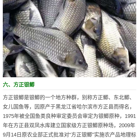
六、方正银鲫
方正银鲫是银鲫的一个地方种群，别称方正鲫、东北鲫、
女儿国鱼等，因原产于黑龙江省哈尔滨市方正县而得名，
1975年被全国鱼类良种审定委员会审定为银鲫原种，1991
年在方正县双凤水库建立国家级方正银鲫原种场，2009年
9月14日原农业部正式批准对“方正银鲫”实施农产品地理标