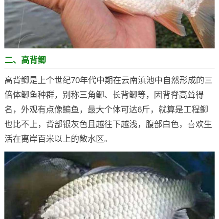
二、高背鲫
高背鲫是上个世纪70年代中期在云南滇池中自然形成的三
倍体鲫鱼种群，别称三角鲫、长背鲫等，因背脊高耸得
名，外观有点像鳊鱼，最大个体可达6斤，就算是工程鲫
也比不上，背部银灰色且越往下越浅，腹部白色，喜欢生
活在离岸百米以上的敞水区。