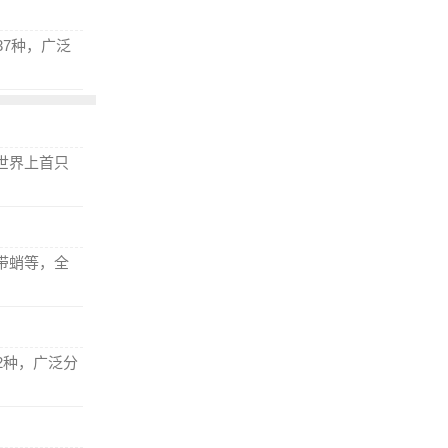
7种，广泛
世界上首只
带蛸等，全
2种，广泛分