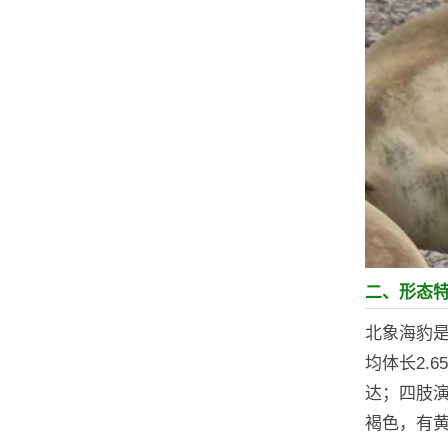
二、形态
北象海豹是
均体长2.
达；四肢
褐色，有