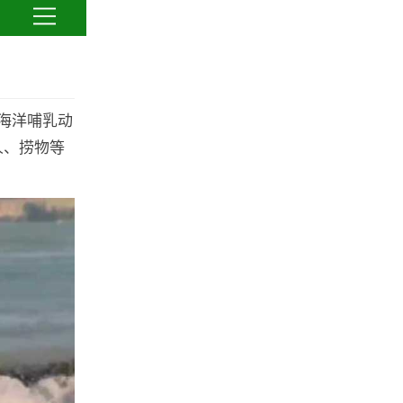
海洋哺乳动
人、捞物等