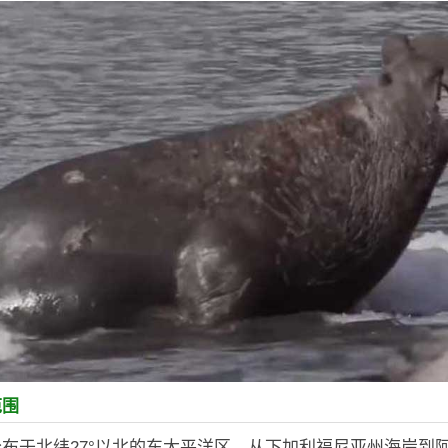
范围
布于北纬27°以北的东太平洋区，从下加利福尼亚州海岸到