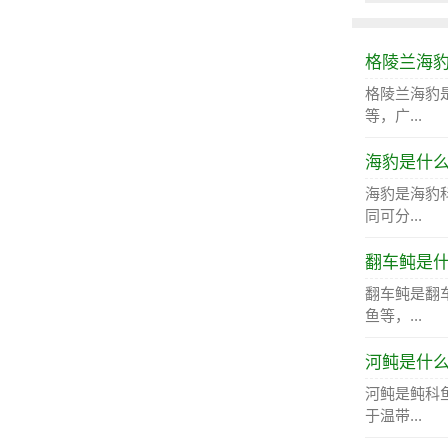
格陵兰海
格陵兰海豹
等，广...
海豹是什
海豹是海豹
同可分...
翻车鲀是
翻车鲀是翻
鱼等，...
河鲀是什
河鲀是鲀科
于温带...