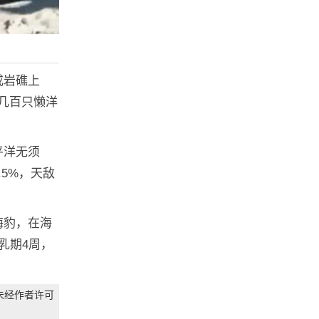
或岩礁上
几百只懒洋
平洋无须
5%，天敌
海豹，在海
乳期4周，
未经作者许可