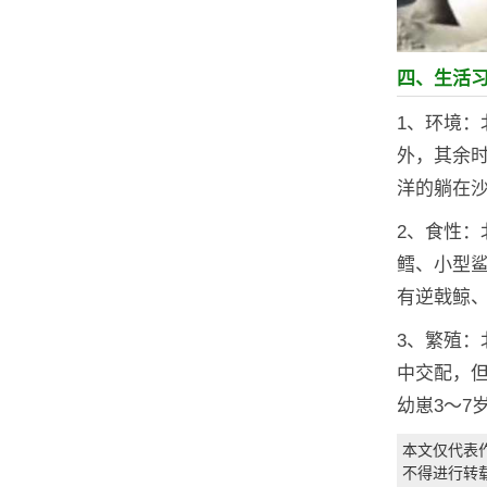
四、生活
1、环境
外，其余
洋的躺在
2、食性
鳕、小型鲨
有逆戟鲸
3、繁殖
中交配，但
幼崽3～7
本文仅代表
不得进行转