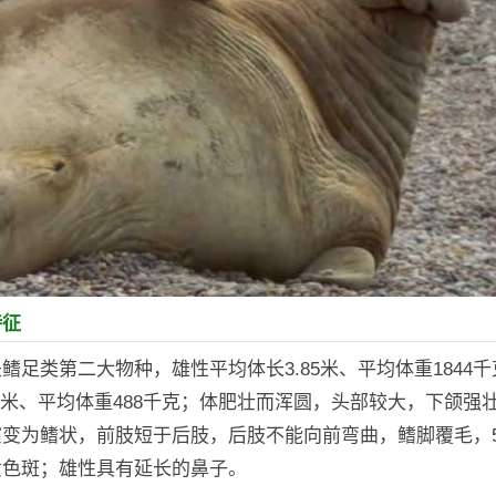
特征
鳍足类第二大物种，雄性平均体长3.85米、平均体重1844
65米、平均体重488千克；体肥壮而浑圆，头部较大，下颌强
演变为鳍状，前肢短于后肢，后肢不能向前弯曲，鳍脚覆毛，
黄色斑；雄性具有延长的鼻子。