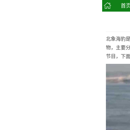
首
北象海豹
物，主要分
节目，下