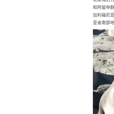
和阿留申群
加利福尼
亚省南部