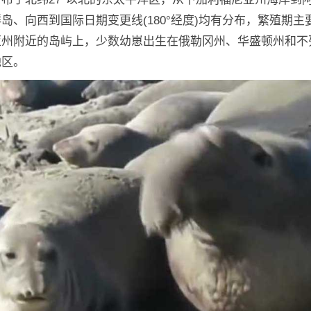
岛、向西到国际日期变更线(180°经度)均有分布，繁殖期主
亚州附近的岛屿上，少数幼崽出生在俄勒冈州、华盛顿州和不
地区。