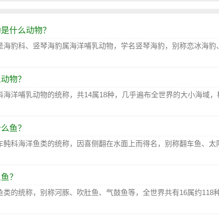
豹是什么动物？
是海豹科、竖琴海豹属海洋哺乳动物，学名竖琴海豹，别称恋冰海豹
么动物？
科海洋哺乳动物的统称，共14属18种，几乎遍布全世界的大小海域，
什么鱼？
车鲀科海洋鱼类的统称，因喜侧翻在水面上而得名，别称翻车鱼、太
么鱼？
鱼类的统称，别称河豚、吹肚鱼、气鼓鱼等，全世界共有16属约118