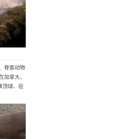
、脊索动物
在加拿大、
演顶球、驻