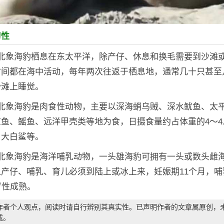
习性
：北象海豹栖息在东太平洋，除产仔、休息和换毛需要到沙滩
时间都在海中活动，每年两次往返于栖息地，通常几十只甚至
沙滩上睡觉。
：北象海豹是肉食性动物，主要以深海蛸乌贼、深水鱿鱼、太
鱼、鳐鱼、远洋甲壳类等地为食，日摄食量约占体重的4～4.
、大白鲨等。
：北象海豹是海洋哺乳动物，一头雄海豹可拥有一头或数头雌
产仔、哺乳、育儿必须到陆上或冰上来，妊娠期11个月，哺
岁性成熟。
作者个人观点，阅读时请自行辨别其真实性。已声明作者的文章属原创，
载。