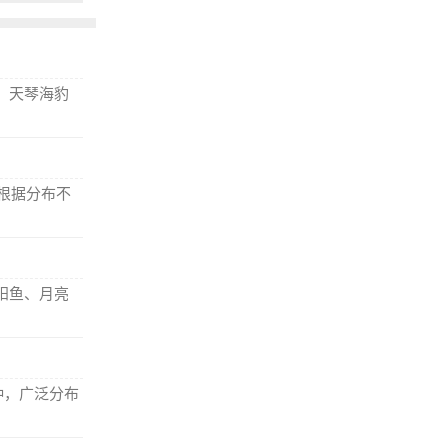
、天琴海豹
根据分布不
阳鱼、月亮
种，广泛分布