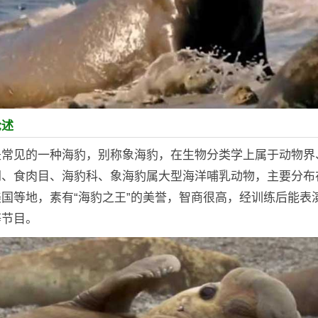
论述
是常见的一种海豹，别称象海豹，在生物分类学上属于动物界
纲、食肉目、海豹科、象海豹属大型海洋哺乳动物，主要分布
国等地，素有“海豹之王”的美誉，智商很高，经训练后能表
等节目。