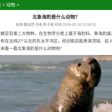
页
>
动物
>
北象海豹是什么动物？
来源:酷自然 作者:黔子夜 时间:2026-03-16 21:50:31
是鳍足目第二大物种，在生物学分类上属于海豹科、象海豹属
布在北纬27°以北的东太平洋区，经训练后能表演顶球、驻
面来看一看北象海豹是什么动物吧！