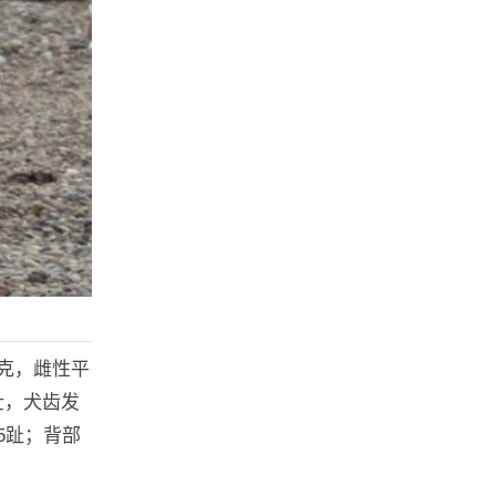
千克，雌性平
壮，犬齿发
5趾；背部