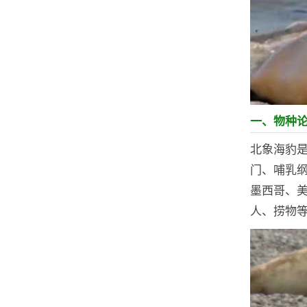
一、物种
北象海豹
门、哺乳
墨西哥、美
人、捞物