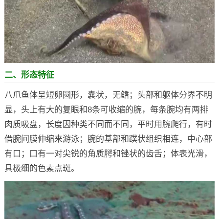
二、形态特征
八爪鱼体呈短卵圆形，囊状，无鳍；头部和躯体分界不明
显，头上有大的复眼和8条可收缩的腕，每条腕均有两排
肉质吸盘，长度因种类不同而不同，平时用腕爬行，有时
借腕间膜伸缩来游泳；腕的基部和蹼状组织相连，中心部
有口；口有一对尖锐的角质腭和锉状的齿舌；体表光滑，
具极细的色素点斑。