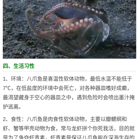
四、生活习性
1、环境：八爪鱼是喜温性软体动物，最低水温不能低于
7℃，在低盐度的环境中会死亡，对各种器皿嗜好成癫，
最渴望藏身于空心的器皿之中，遇到危险时会喷出墨汁掩
护逃离。
2、食性：八爪鱼是肉食性软体动物，主要以瓣鳃纲和
虾、蟹等甲壳动物为食，常与龙虾拼个你死我活，目的就
是为了争夺虾青素，虾青素是保证八爪鱼能在深海生存的