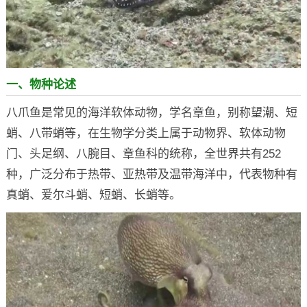
一、物种论述
八爪鱼是常见的海洋软体动物，学名章鱼，别称望潮、短
蛸、八带蛸等，在生物学分类上属于动物界、软体动物
门、头足纲、八腕目、章鱼科的统称，全世界共有252
种，广泛分布于热带、亚热带及温带海洋中，代表物种有
真蛸、爱尔斗蛸、短蛸、长蛸等。