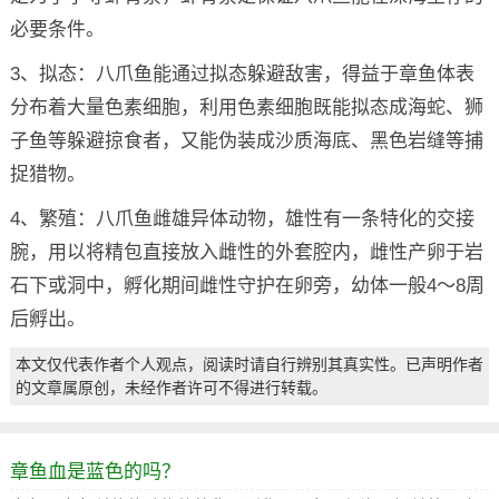
必要条件。
3、拟态：八爪鱼能通过拟态躲避敌害，得益于章鱼体表
分布着大量色素细胞，利用色素细胞既能拟态成海蛇、狮
子鱼等躲避掠食者，又能伪装成沙质海底、黑色岩缝等捕
捉猎物。
4、繁殖：八爪鱼雌雄异体动物，雄性有一条特化的交接
腕，用以将精包直接放入雌性的外套腔内，雌性产卵于岩
石下或洞中，孵化期间雌性守护在卵旁，幼体一般4～8周
后孵出。
本文仅代表作者个人观点，阅读时请自行辨别其真实性。已声明作者
的文章属原创，未经作者许可不得进行转载。
章鱼血是蓝色的吗？