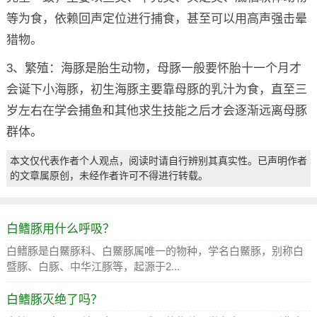
等为食，依赖回声定位进行捕食，甚至可以用高声强击晕
猎物。
3、繁殖：海豚是胎生动物，母豚一般要怀胎十一个月才
会诞下小海豚，初生海豚主要靠母豚的乳汁为食，直至三
岁左右在学会捕鱼和其他求生技能之后才会逐渐远离母豚
群体。
本文仅代表作者个人观点，阅读时请自行辨别其真实性。已声明作者
的文章属原创，未经作者许可不得进行转载。
白鳍豚用什么呼吸？
白鳍豚是白鱀豚科、白鱀豚属唯一的物种，学名白鱀豚，别称白
暨豚、白豚、中华江豚等，起源于2...
白鳍豚灭绝了吗？