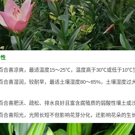
习性
百合喜凉爽，最适温度15～25℃，温度高于30℃或低于10
百合喜湿润，较耐旱，最适土壤湿度80～85%，土壤湿度过
：百合喜肥沃、疏松、排水良好且富含腐殖质的弱酸性壤土或
：百合喜阳光，光照长短不但影响花芽分化，还影响花朵的生