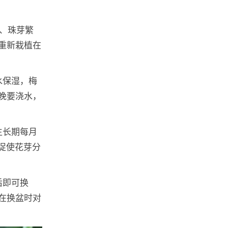
殖、珠芽繁
重新栽植在
水保湿，梅
晚要浇水，
生长期每月
，促使花芽分
后即可换
在换盆时对