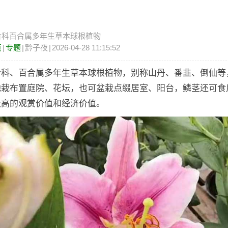
合科百合属多年生草本球根植物
页
|
专题
|
黔子夜
|
2026-04-28 11:15:52
合科、百合属多年生草本球根植物，别称山丹、番韭、倒仙等
地栽布置庭院、花坛，也可盆栽点缀居室、阳台，鳞茎还可食
极高的观赏价值和经济价值。