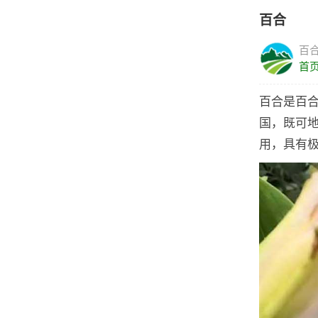
百合
百
首
百合是百
国，既可
用，具有