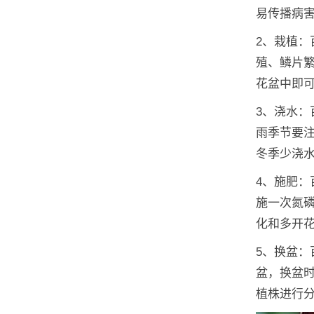
易传播病
2、栽植：
殖、鳞片
花盆中即
3、浇水
雨季节要
冬季少浇
4、施肥
施一次氮磷
化和多开
5、换盆
盆，换盆
植株进行