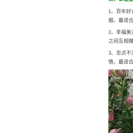
1、百年好
姻，最适
2、幸福
之间互相
3、忠贞
情，最适