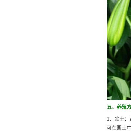
五、养殖
1、盆土
可在园土