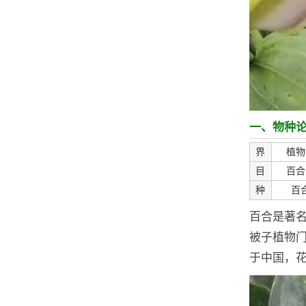
一、物种
界
植物
目
百合
种
百
百合是著
被子植物
于中国，