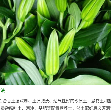
方法
：百合喜土层深厚、土质肥沃、透气性好的砂质土，忌黏土和
中掺杂腐叶土、河沙、基肥等配置营养土，盆土配好后必须消