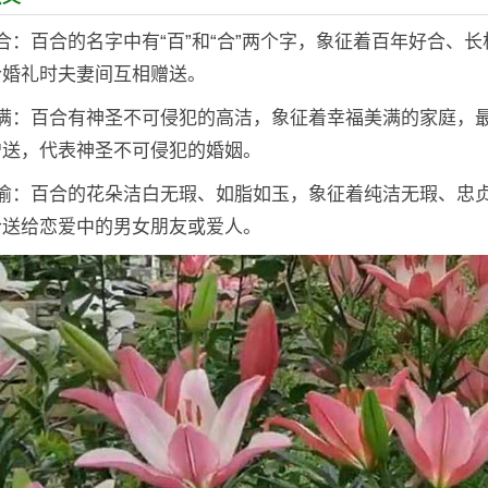
合：百合的名字中有“百”和“合”两个字，象征着百年好合、
合婚礼时夫妻间互相赠送。
美满：百合有神圣不可侵犯的高洁，象征着幸福美满的家庭，
赠送，代表神圣不可侵犯的婚姻。
不渝：百合的花朵洁白无瑕、如脂如玉，象征着纯洁无瑕、忠
合送给恋爱中的男女朋友或爱人。