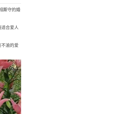
长相厮守的婚
最适合爱人
贞不渝的爱