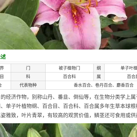
论述
界
门
被子植物门
纲
单子叶
目
科
百合科
属
百合
合
代表物种
香水百合、卷丹百合、麝香百合
名的经济作物，别称山丹、番韭、倒仙等，在生物分类学上属
门、单子叶植物纲、百合目、百合科、百合属多年生草本球根
花姿雅致，叶片青翠，有较高的观赏价值，鳞茎还可食用或供