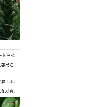
℃生长停滞。
大容易烂
沙质土壤。
长和发育。