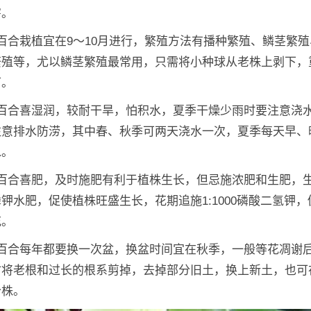
害。
百合栽植宜在9～10月进行，繁殖方法有播种繁殖、鳞茎繁
繁殖等，尤以鳞茎繁殖最常用，只需将小种球从老株上剥下，
可。
：百合喜湿润，较耐干旱，怕积水，夏季干燥少雨时要注意浇
注意排水防涝，其中春、秋季可两天浇水一次，夏季每天早、
水。
：百合喜肥，及时施肥有利于植株生长，但忌施浓肥和生肥，
钾水肥，促使植株旺盛生长，花期追施1:1000磷酸二氢钾
花。
：百合每年都要换一次盆，换盆时间宜在秋季，一般等花凋谢
时将老根和过长的根系剪掉，去掉部分旧土，换上新土，也可
分株。