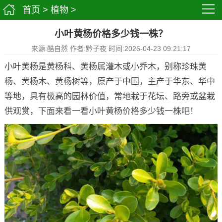
首页
>
植物
>
小叶黄杨价格多少钱一株？
来源:酷自然 作者:黔子夜 时间:2026-04-23 09:21:17
小叶黄杨是黄杨科、黄杨属灌木或小乔木，别称珍珠黄
杨、黄杨木、黄杨树等，原产于中国，主产于华东、华中
等地，具有极高的园林价值，常地栽于花坛、路旁或盆栽
供观赏，下面来看一看小叶黄杨价格多少钱一株吧！