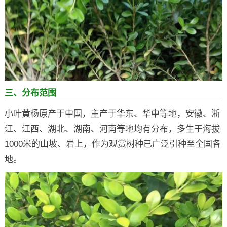
三、分布范围
小叶黄杨原产于中国，主产于华东、华中等地，安徽、浙
江、江西、湖北、湖南、河南等地均有分布，多生于海拔
1000米的山坡、岩上，作为观赏树种已广泛引种至全国各
地。