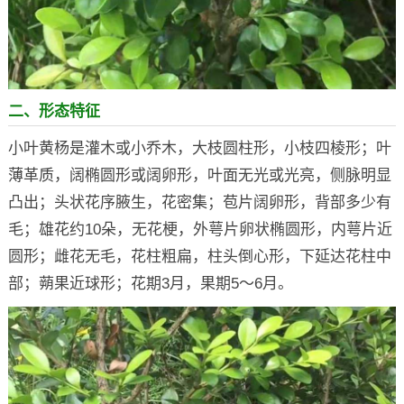
二、形态特征
小叶黄杨是灌木或小乔木，大枝圆柱形，小枝四棱形；叶
薄革质，阔椭圆形或阔卵形，叶面无光或光亮，侧脉明显
凸出；头状花序腋生，花密集；苞片阔卵形，背部多少有
毛；雄花约10朵，无花梗，外萼片卵状椭圆形，内萼片近
圆形；雌花无毛，花柱粗扁，柱头倒心形，下延达花柱中
部；蒴果近球形；花期3月，果期5～6月。