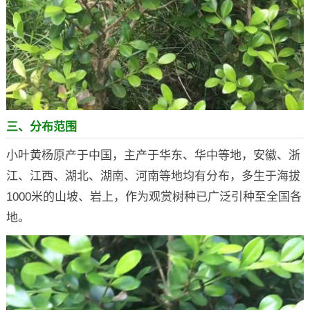
三、分布范围
小叶黄杨原产于中国，主产于华东、华中等地，安徽、浙
江、江西、湖北、湖南、河南等地均有分布，多生于海拔
1000米的山坡、岩上，作为观赏树种已广泛引种至全国各
地。