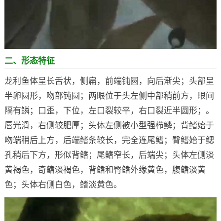
二、形态特征
龙利鱼体呈长舌状，侧扁，前端钝圆，向后渐尖；头部呈
半卵圆形，吻部钝圆；两眼位于头左侧中部稍前方，眼间
隔有鳞；口歪，下位，左口裂较平，右口裂近半圆形；。
唇光滑，右侧较肥厚；头体左侧被小型强栉鳞；背鳍始于
吻端稍后上方，后端鳍条较长，完全连尾鳍；臀鳍始于鳃
孔稍后下方，形似背鳍；尾鳍窄长，后端尖；头体左侧淡
黄褐色，奇鳍淡褐色，背鳍和臀鳍外缘黄色，腹鳍淡黄
色；头体右侧白色，鳍淡黄色。