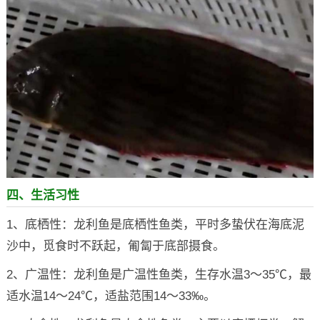
四、生活习性
1、底栖性：龙利鱼是底栖性鱼类，平时多蛰伏在海底泥
沙中，觅食时不跃起，匍匐于底部摄食。
2、广温性：龙利鱼是广温性鱼类，生存水温3～35℃，最
适水温14～24℃，适盐范围14～33‰。