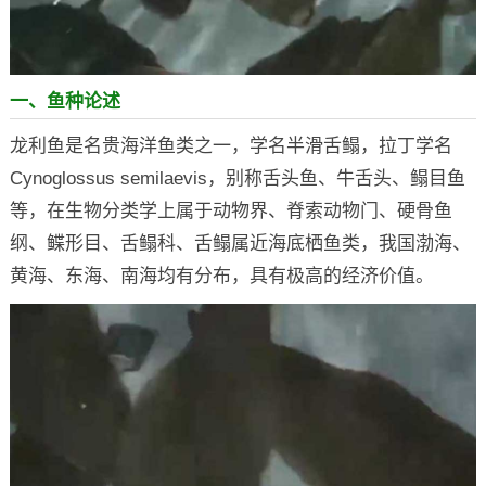
一、鱼种论述
龙利鱼是名贵海洋鱼类之一，学名半滑舌鳎，拉丁学名
Cynoglossus semilaevis，别称舌头鱼、牛舌头、鳎目鱼
等，在生物分类学上属于动物界、脊索动物门、硬骨鱼
纲、鲽形目、舌鳎科、舌鳎属近海底栖鱼类，我国渤海、
黄海、东海、南海均有分布，具有极高的经济价值。