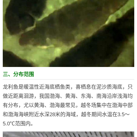
三、分布范围
龙利鱼是暖温性近海底栖鱼类，喜栖息在泥沙质海底，只
做近距离洄游，我国渤海、黄海、东海、南海沿岸浅海均
有分布，尤以黄海、渤海最常见，越冬场集中在渤海中部
和渤海海峡附近水深28米的海域，越冬期间水温在3.5～
5.0℃范围内。