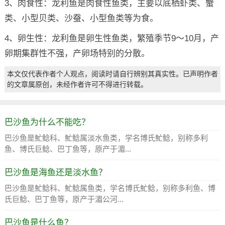
3、肉食性：龙利鱼是肉食性鱼类，主要以底栖虾类、蟹
类、小型贝类、沙蚕、小型鱼类等为食。
4、卵生性：龙利鱼是卵生性鱼类，繁殖季节9～10月，产
卵期集群性不强，产卵场特别的分散。
本文仅代表作者个人观点，阅读时请自行辨别其真实性。已声明作者
的文章属原创，未经作者许可不得进行转载。
巴沙鱼为什么不能吃？
巴沙鱼是䰶鲶科、䰶鲶属淡水鱼类，学名博氏䰶鲶，别称多利
鱼、博氏巨鲶、巴丁鱼等，原产于湄...
巴沙鱼是海鱼还是淡水鱼？
巴沙鱼是䰶鲶科、䰶鲶属鱼类，学名博氏䰶鲶，别称多利鱼、博
氏巨鲶、巴丁鱼等，原产于湄公河...
巴沙鱼是什么鱼？