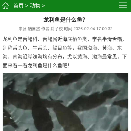
首页
>
动物
>
龙利鱼是什么鱼？
来源:酷自然 作者:黔子夜 时间:2026-02-04 17:00:32
龙利鱼是舌鳎科、舌鳎属近海底栖鱼类，学名半滑舌鳎，
别称舌头鱼、牛舌头、鳎目鱼等，我国渤海、黄海、东
海、南海沿岸浅海均有分布，尤以黄海、渤海最常见，下
面来看一看龙利鱼是什么鱼吧！