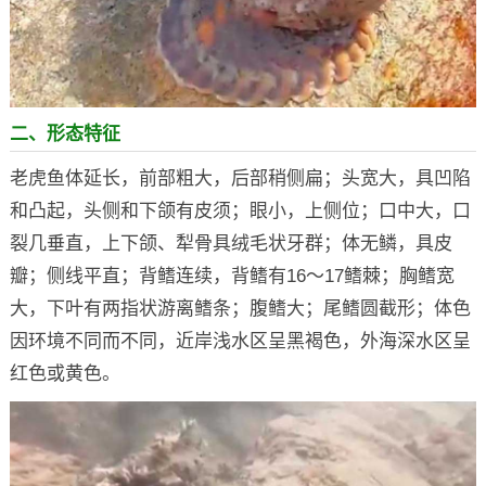
二、形态特征
老虎鱼体延长，前部粗大，后部稍侧扁；头宽大，具凹陷
和凸起，头侧和下颌有皮须；眼小，上侧位；口中大，口
裂几垂直，上下颌、犁骨具绒毛状牙群；体无鳞，具皮
瓣；侧线平直；背鳍连续，背鳍有16～17鳍棘；胸鳍宽
大，下叶有两指状游离鳍条；腹鳍大；尾鳍圆截形；体色
因环境不同而不同，近岸浅水区呈黑褐色，外海深水区呈
红色或黄色。