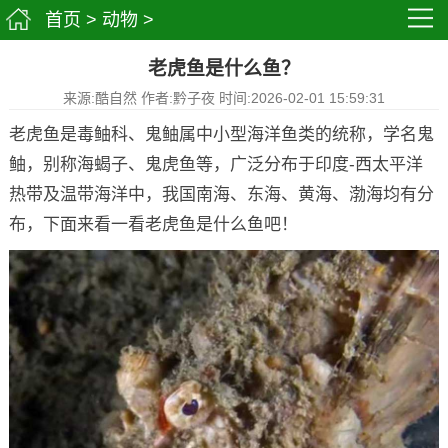
首页
>
动物
>
老虎鱼是什么鱼？
来源:酷自然 作者:黔子夜 时间:2026-02-01 15:59:31
老虎鱼是毒鲉科、鬼鲉属中小型海洋鱼类的统称，学名鬼
鲉，别称海蝎子、鬼虎鱼等，广泛分布于印度-西太平洋
热带及温带海洋中，我国南海、东海、黄海、渤海均有分
布，下面来看一看老虎鱼是什么鱼吧！