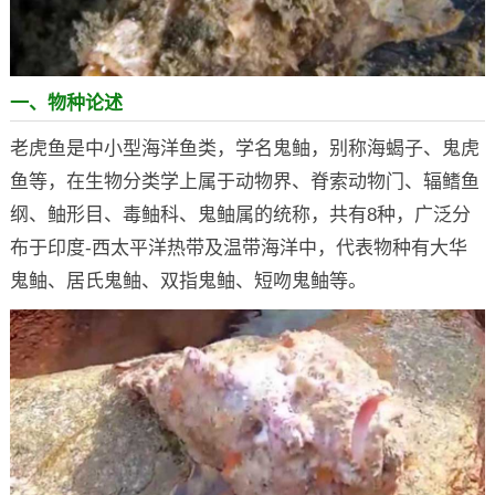
一、物种论述
老虎鱼是中小型海洋鱼类，学名鬼鲉，别称海蝎子、鬼虎
鱼等，在生物分类学上属于动物界、脊索动物门、辐鳍鱼
纲、鲉形目、毒鲉科、鬼鲉属的统称，共有8种，广泛分
布于印度-西太平洋热带及温带海洋中，代表物种有大华
鬼鲉、居氏鬼鲉、双指鬼鲉、短吻鬼鲉等。