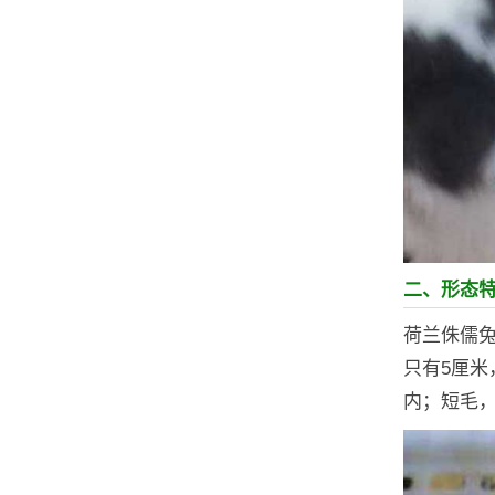
二、形态
荷兰侏儒
只有5厘米
内；短毛