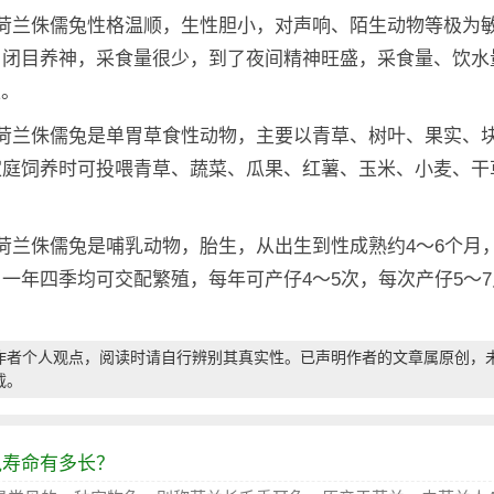
：荷兰侏儒兔性格温顺，生性胆小，对声响、陌生动物等极为
，闭目养神，采食量很少，到了夜间精神旺盛，采食量、饮水
上。
：荷兰侏儒兔是单胃草食性动物，主要以青草、树叶、果实、
家庭饲养时可投喂青草、蔬菜、瓜果、红薯、玉米、小麦、干
。
荷兰侏儒兔是哺乳动物，胎生，从出生到性成熟约4～6个月
一年四季均可交配繁殖，每年可产仔4～5次，每次产仔5～
。
作者个人观点，阅读时请自行辨别其真实性。已声明作者的文章属原创，
载。
兔寿命有多长？