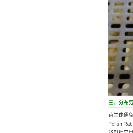
三、分布
荷兰侏儒兔
Polis
泛引种至