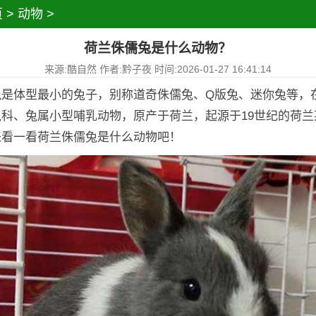
页
>
动物
>
荷兰侏儒兔是什么动物？
来源:酷自然 作者:黔子夜 时间:2026-01-27 16:41:14
兔是体型最小的兔子，别称道奇侏儒兔、Q版兔、迷你兔等，
科、兔属小型哺乳动物，原产于荷兰，起源于19世纪的荷兰
来看一看荷兰侏儒兔是什么动物吧！