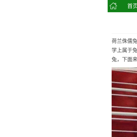
首
荷兰侏儒
学上属于兔
兔，下面