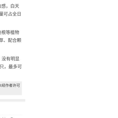
敏感，白天
量可占全日
块根等植物
草、配合颗
，没有明显
7只，最多可
未经作者许可