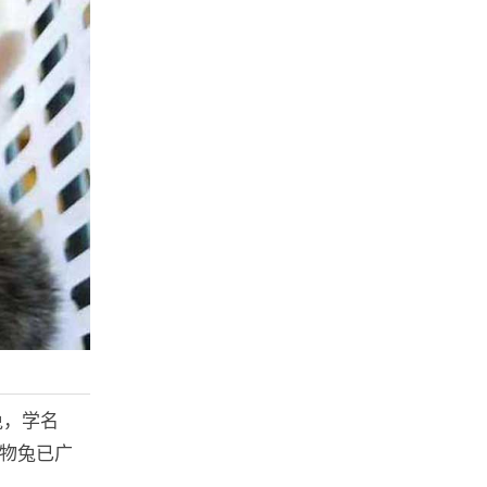
兔，学名
宠物兔已广