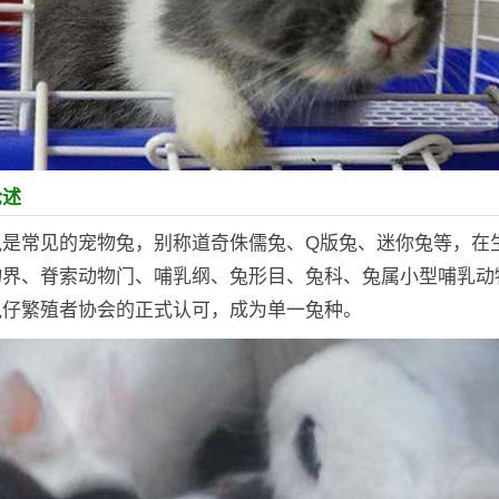
论述
兔是常见的宠物兔，别称道奇侏儒兔、Q版兔、迷你兔等，在
界、脊索动物门、哺乳纲、兔形目、兔科、兔属小型哺乳动物
兔仔繁殖者协会的正式认可，成为单一兔种。