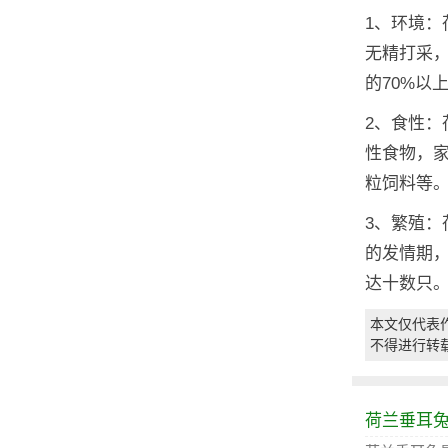
1、环境
无精打采
的70%以
2、食性
性食物，
粒饲料等
3、繁殖：
的发情期，
达十数只
本文仅代表
不得进行转
荷兰垂耳