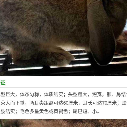
特征
体型巨大，体态匀称，体质结实；头型粗大，短宽，额、鼻结
朵大而下垂，两耳尖距离可达60厘米，耳长可达70厘米；
四肢结实；毛色多呈黄色或黄褐色；尾巴短、小。