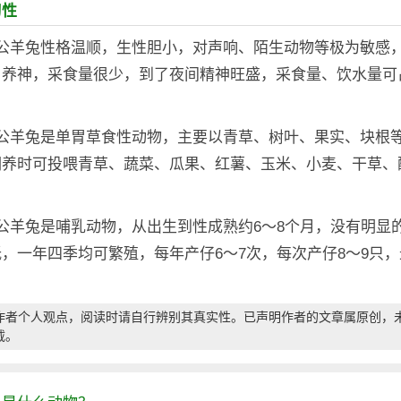
习性
：公羊兔性格温顺，生性胆小，对声响、陌生动物等极为敏感
目养神，采食量很少，到了夜间精神旺盛，采食量、饮水量可
。
：公羊兔是单胃草食性动物，主要以青草、树叶、果实、块根
饲养时可投喂青草、蔬菜、瓜果、红薯、玉米、小麦、干草、
公羊兔是哺乳动物，从出生到性成熟约6～8个月，没有明显
，一年四季均可繁殖，每年产仔6～7次，每次产仔8～9只
作者个人观点，阅读时请自行辨别其真实性。已声明作者的文章属原创，
载。