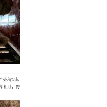
合处稍突起
颈部粗壮，臀