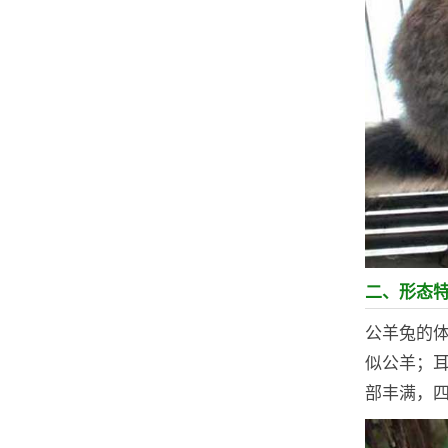
二、形态
公羊兔的
似公羊；耳
部丰满，