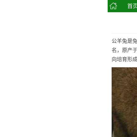
首
公羊兔是
名，原产
向培育形