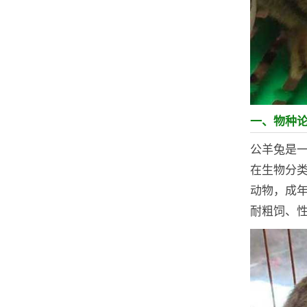
一、物种
公羊兔是
在生物分
动物，成年
耐粗饲、