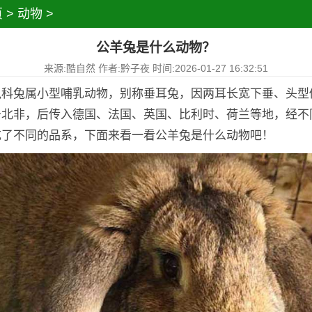
页
>
动物
>
公羊兔是什么动物？
来源:酷自然 作者:黔子夜 时间:2026-01-27 16:32:51
兔科兔属小型哺乳动物，别称垂耳兔，因两耳长宽下垂、头型
于北非，后传入德国、法国、英国、比利时、荷兰等地，经不
成了不同的品系，下面来看一看公羊兔是什么动物吧！