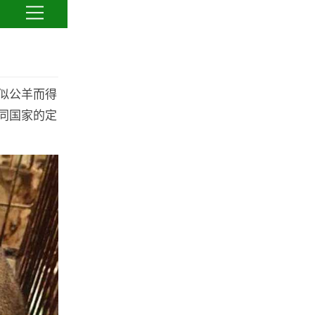
似公羊而得
同国家的定