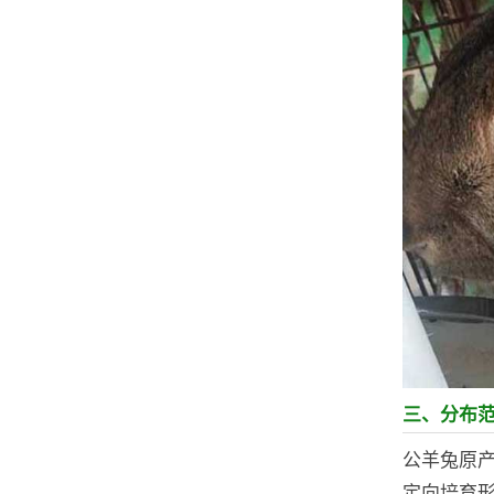
三、分布
公羊兔原
定向培育