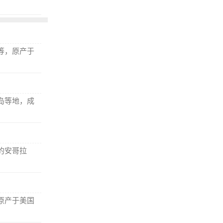
等，原产于
岛等地，成
的安哥拉
原产于美国