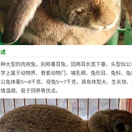
论述
一种大型的肉用兔，别称垂耳兔，因两耳长宽下垂、头型似公
类学上属于动物界、脊索动物门、哺乳纲、兔形目、兔科、兔
公兔体重5～8千克、母兔5～7千克，具有体型大、生长快
性情温顺、易于饲养等优点。