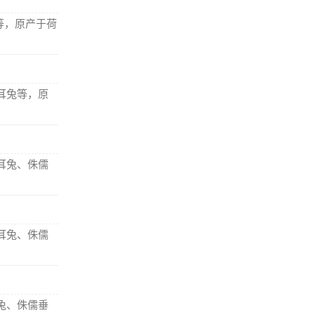
等，原产于荷
耳兔等，原
耳兔、侏儒
耳兔、侏儒
兔、侏儒垂