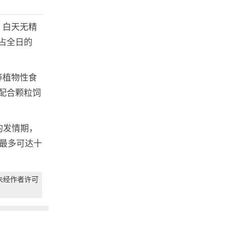
，白天无精
占全日的
等植物性食
配合颗粒饲
的发情期，
，最多可达十
未经作者许可