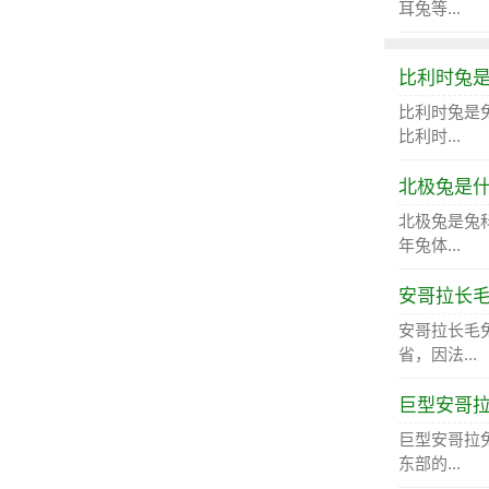
耳兔等...
比利时兔
比利时兔是
比利时...
北极兔是
北极兔是兔
年兔体...
安哥拉长
安哥拉长毛
省，因法...
巨型安哥
巨型安哥拉
东部的...