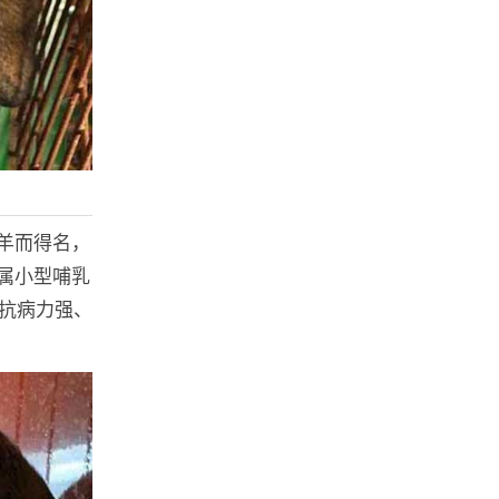
羊而得名，
属小型哺乳
、抗病力强、