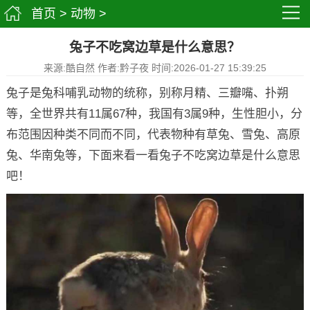
首页
>
动物
>
兔子不吃窝边草是什么意思？
来源:酷自然 作者:黔子夜 时间:2026-01-27 15:39:25
兔子是兔科哺乳动物的统称，别称月精、三瓣嘴、扑朔
等，全世界共有11属67种，我国有3属9种，生性胆小，分
布范围因种类不同而不同，代表物种有草兔、雪兔、高原
兔、华南兔等，下面来看一看兔子不吃窝边草是什么意思
吧！