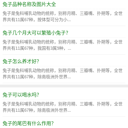
兔子品种名称及图片大全
兔子是兔科哺乳动物的统称，别称月精、三瓣嘴、扑朔等，全世
界共有11属67种，按体型可分为小...
兔子几个月大可以繁殖小兔子？
兔子是兔科哺乳动物的统称，别称月精、三瓣嘴、扑朔等，全世
界共有11属67种，我国有3属9种，...
兔子怎么养才好？
兔子是兔科哺乳动物的统称，别称月精、三瓣嘴、扑朔等，全世
界共有11属67种，除南极洲外世界...
兔子可以喝水吗？
兔子是兔科哺乳动物的统称，别称月精、三瓣嘴、扑朔等，全世
界共有11属67种，除南极洲外世界...
兔子的尾巴有什么作用？