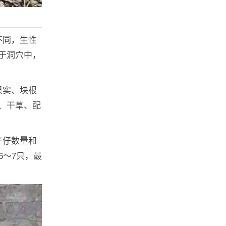
不同，生性
于洞穴中，
果实、块根
、干草、配
产仔数量和
6～7只，最