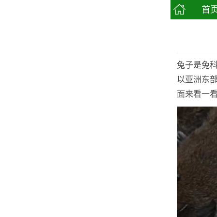
首
兔子是兔科
以亚洲东
面来看一