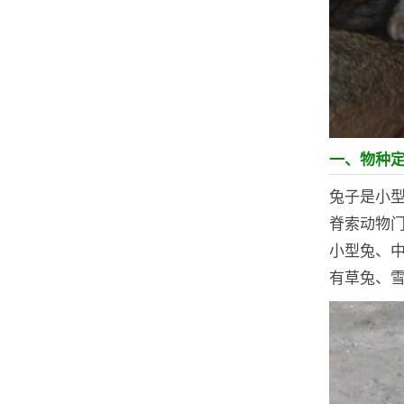
一、物种
兔子是小
脊索动物门
小型兔、
有草兔、