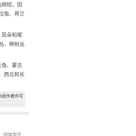
兔稍短，因
拉兔、荷兰
，耳朵和尾
丛、柳树丛
氏兔、蒙古
、西北和长
未经作者许可
，因体型不