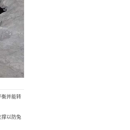
平衡并能转
支撑以防兔