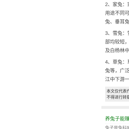
2、家兔
用途不同
兔、垂耳
3、雪兔
部均较短
及白杨林
4、草兔
兔等，广
江中下游
本文仅代表
不得进行转
养兔子能
兔子是兔科