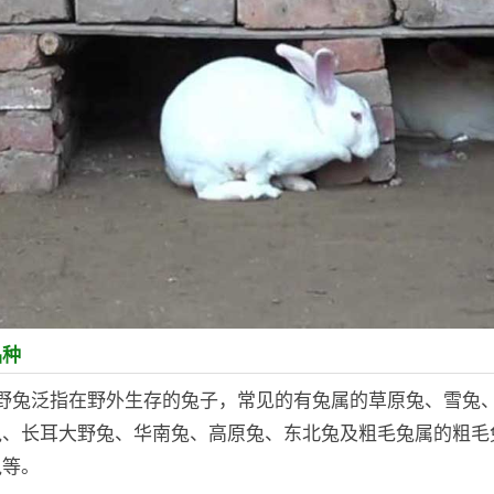
品种
：野兔泛指在野外生存的兔子，常见的有兔属的草原兔、雪兔
兔、长耳大野兔、华南兔、高原兔、东北兔及粗毛兔属的粗毛
兔等。