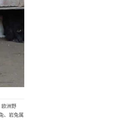
、欧洲野
兔、岩兔属