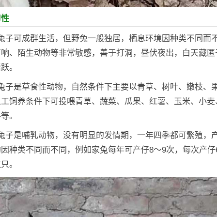
习性
：兔子可成群生活，但野兔一般独居，栖息环境因种类不同而
声响、陌生动物等非常敏感，善于打洞，昼伏夜出，白天藏匿
活跃。
：兔子是草食性动物，自然条件下主要以青草、树叶、嫩枝、
人工饲养条件下可投喂青草、蔬菜、瓜果、红薯、玉米、小麦
料等。
：兔子是哺乳动物，没有明显的发情期，一年四季都可繁殖，
因种类不同而不同，例如家兔每年可产仔8～9次，每次产仔
数只。