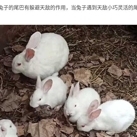
：兔子的尾巴有躲避天敌的作用，当兔子遇到天敌小巧灵活的