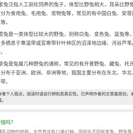
：家兔泛指人工驯化饲养的兔子，体型比野兔稍大，耳朵比野
可分为食用兔、毛用兔、宠物兔等，常见的有中国白兔、安哥
兔等。
：雪兔是一类体型比较大的野兔，别称白兔、变色兔、蓝兔等
，多栖息于寒温带或亚寒带针叶林区的沼泽地边缘、河谷芦苇
中。
：草兔是兔属几种野兔的通称，常见的有开普野兔、藏兔、托
泛分布于亚洲、欧洲、非洲等地，我国主要分布在东北、华北
一带。
作者个人观点，阅读时请自行辨别其真实性。已声明作者的文章属原创，
载。
赚钱吗？
哺乳动物的统称，全世界共有11属67种，因驯化不同有家兔、野兔等