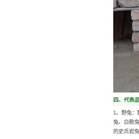
四、代表
1、野兔
兔、白靴
的史氏岩