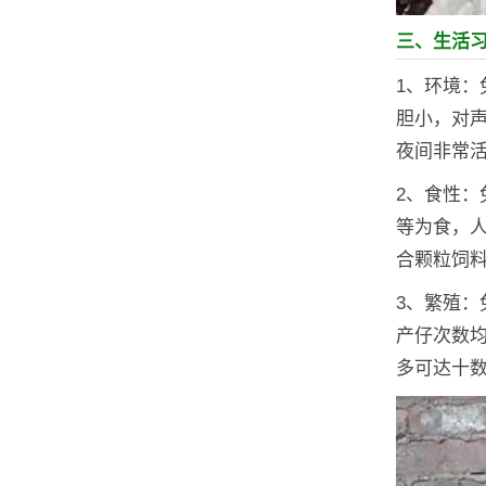
三、生活
1、环境
胆小，对
夜间非常
2、食性
等为食，
合颗粒饲
3、繁殖
产仔次数均
多可达十