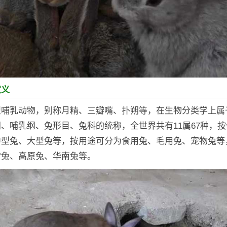
定义
型哺乳动物，别称月精、三瓣嘴、扑朔等，在生物分类学上属
、哺乳纲、兔形目、兔科的统称，全世界共有11属67种，
中型兔、大型兔等，按用途可分为食用兔、毛用兔、宠物兔等
雪兔、高原兔、华南兔等。