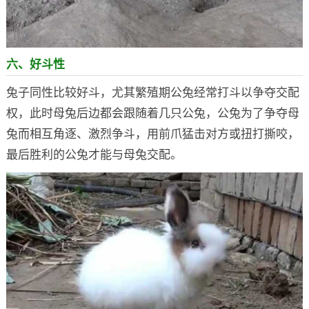
六、好斗性
兔子同性比较好斗，尤其繁殖期公兔经常打斗以争夺交配
权，此时母兔后边都会跟随着几只公兔，公兔为了争夺母
兔而相互角逐、激烈争斗，用前爪猛击对方或扭打撕咬，
最后胜利的公兔才能与母兔交配。