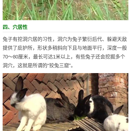
四、穴居性
兔子有挖洞穴居的习性，洞穴为兔子繁衍后代、躲避天敌
提供了庇护所，形状多稍斜向下且与地面平行，深度一般
70～80厘米，最长可达1米以上，有些兔子还会挖掘多个
洞穴，这就是所谓的“狡兔三窟”。