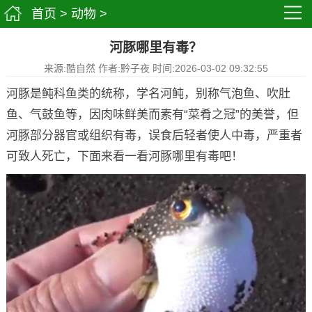
首页
>
动物
>
河豚哪里有毒？
来源:酷自然 作者:黔子夜 时间:2026-03-02 09:32:55
河豚是鲀科鱼类的统称，学名河鲀，别称气泡鱼、吹肚
鱼、气鼓鱼等，因肉味鲜美而素有“菜肴之冠”的美誉，但
河豚部分器官或组织有毒，误食后轻者使人中毒，严重者
可致人死亡，下面来看一看河豚哪里有毒吧！