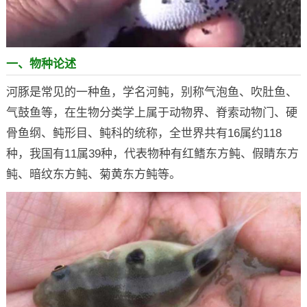
一、物种论述
河豚是常见的一种鱼，学名河鲀，别称气泡鱼、吹肚鱼、
气鼓鱼等，在生物分类学上属于动物界、脊索动物门、硬
骨鱼纲、鲀形目、鲀科的统称，全世界共有16属约118
种，我国有11属39种，代表物种有红鳍东方鲀、假睛东方
鲀、暗纹东方鲀、菊黄东方鲀等。