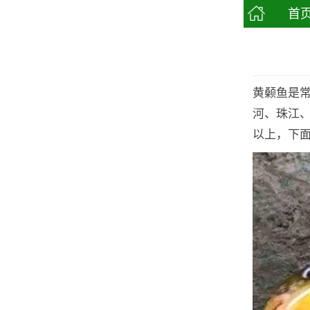
首
黄颡鱼是
河、珠江、
以上，下