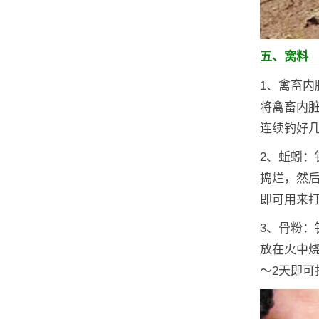
五、窝料
1、禽畜
将禽畜内
连续钓好
2、蚯蚓
捣烂，然后
即可用来
3、骨粉
放在火中
～2天即可