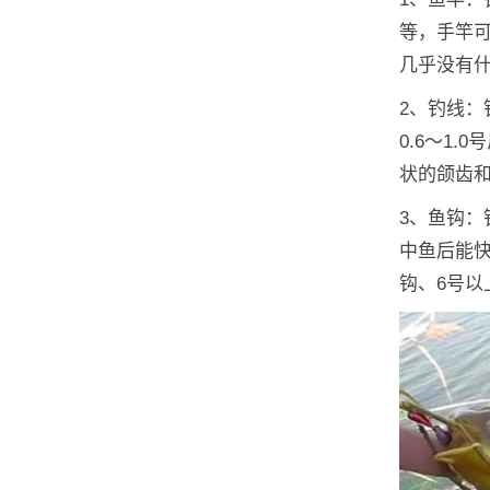
等，手竿
几乎没有
2、钓线：
0.6～1
状的颌齿
3、鱼钩
中鱼后能快
钩、6号以