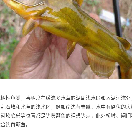
底栖性鱼类，喜栖息在缓流多水草的湖周浅水区和入湖河流处
有乱石堆和水草的浅水区，例如岸边有岩缝、水中有倒伏的大
口河坎底部等位置都是钓黄颡鱼的理想钓点，此外桥墩、闸门
适合钓黄颡鱼。