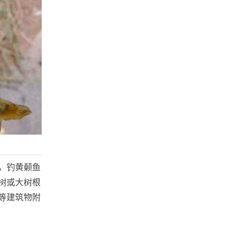
，钓黄颡鱼
树或大树根
等建筑物附