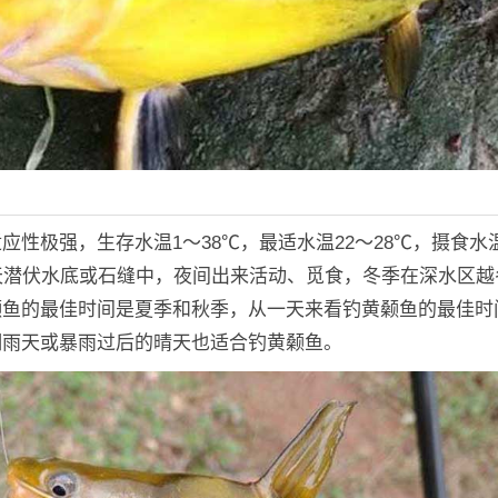
应性极强，生存水温1～38℃，最适水温22～28℃，摄食水温
天潜伏水底或石缝中，夜间出来活动、觅食，冬季在深水区越
颡鱼的最佳时间是夏季和秋季，从一天来看钓黄颡鱼的最佳时
细雨天或暴雨过后的晴天也适合钓黄颡鱼。