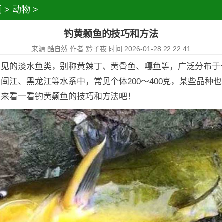
页
>
动物
>
钓黄颡鱼的技巧和方法
来源:酷自然 作者:黔子夜 时间:2026-01-28 22:22:41
常见的淡水鱼类，别称黄辣丁、黄骨鱼、嘎鱼等，广泛分布于
闽江、黑龙江等水系中，常见个体200～400克，某些品种也
面来看一看钓黄颡鱼的技巧和方法吧！