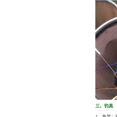
三、钓具
1、鱼竿