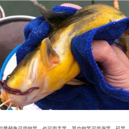
：钓黄颡鱼可用抛竿，也可用手竿，其中抛竿可用海竿、矶竿