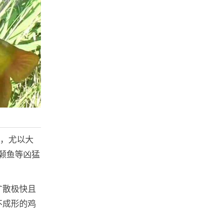
”，尤以大
颡鱼等凶猛
扩散极快且
不成形的鸡