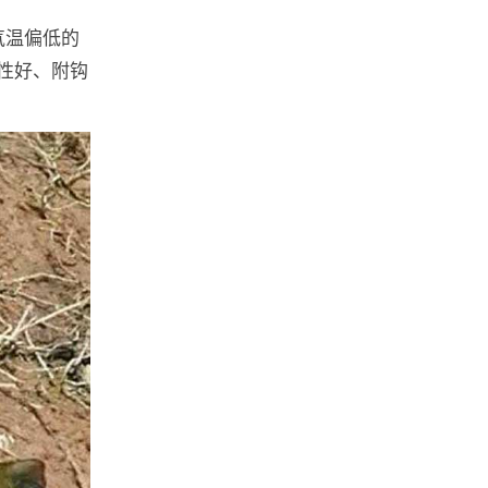
气温偏低的
性好、附钩