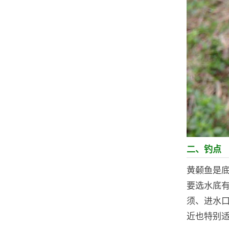
二、钓点
黄颡鱼是
要选水底
须、进水
近也特别