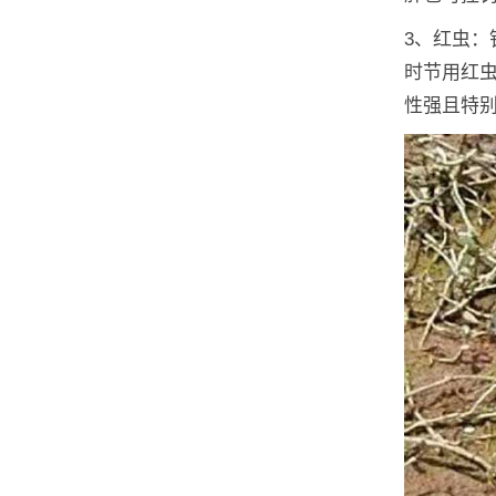
3、红虫
时节用红
性强且特