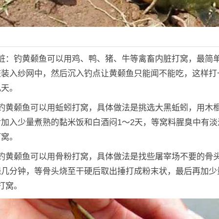
内脏：钓黄颡鱼可以用鸡、鸭、猪、牛等禽畜内脏打窝，最简
脏装入纱网中，然后沉入钓点让黄颡鱼只能闻不能吃，这样打
几天。
：钓黄颡鱼可以用蚯蚓打窝，具体做法是挑选大黑蚯蚓，用木
加入少量煮熟的黏米饭和白酒闷1～2天，等窝料腥臭中有淡
打窝。
：钓黄颡鱼可以用骨粉打窝，具体做法是找些屠宰场不要的骨
烧几分钟，等骨头烧至干硬后取出捶打成粉末状，最后再加少
打窝。