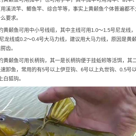
可用溪流竿、鲫鱼竿、综合竿等，事实上黄颡鱼个体普遍都不
什么要求。
钓黄颡鱼可用中小号线组，其中主线可用1.0～1.5号尼龙线
.0号尼龙线或0.2～0.4号大马力线，建议用大马力线，原因是黄
和腭齿。
：钓黄颡鱼可用长柄钩，其一是长柄钩便于挂蚯蚓等活饵，其
速卸鱼，常用的有5号以上伊豆钩、6号以上丸世钩、0.5号
上白狐钩。