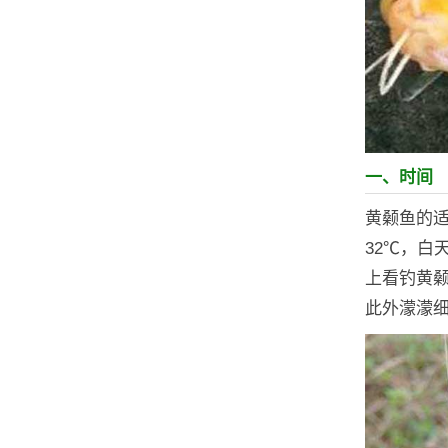
一、时间
黄颡鱼的适
32℃，白
上看钓黄
此外濛濛