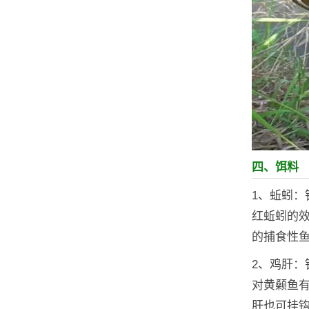
四、饵料
1、蚯蚓：
红蚯蚓的
的捕食性
2、鸡肝
对黄颡鱼
肝也可挂