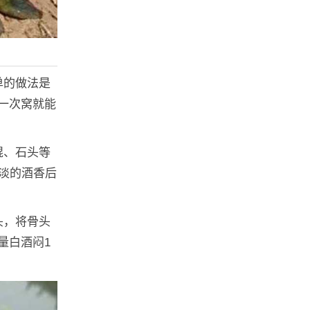
单的做法是
一次窝就能
棍、石头等
淡的酒香后
头，将骨头
量白酒闷1