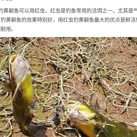
：钓黄颡鱼可以用红虫，红虫是钓鱼常用的活饵之一，尤其是
虫钓黄颡鱼的效果特别好，用红虫钓黄颡鱼最大的优点是鲜活
别耐用。