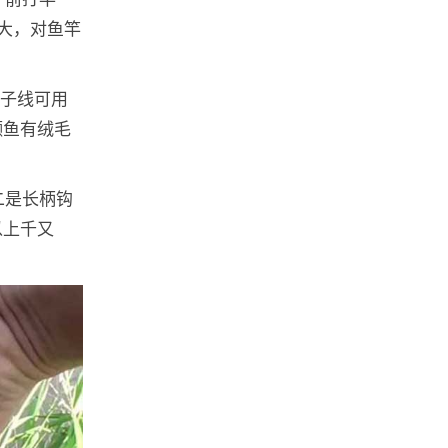
大，对鱼竿
，子线可用
颡鱼有绒毛
二是长柄钩
以上千又