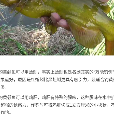
钓黄颡鱼可以用蚯蚓，事实上蚯蚓也是名副其实的“万能钓饵
效果最好，原因是红蚯蚓比黑蚯蚓更具有吸引力，最适合钓黄
鱼类。
：钓黄颡鱼可以用鸡肝，鸡肝有特殊的腥味，这种腥味在水中
有超强的诱惑力，作钓时可将鸡肝切成1立方厘米的小块状，
钩作钓。