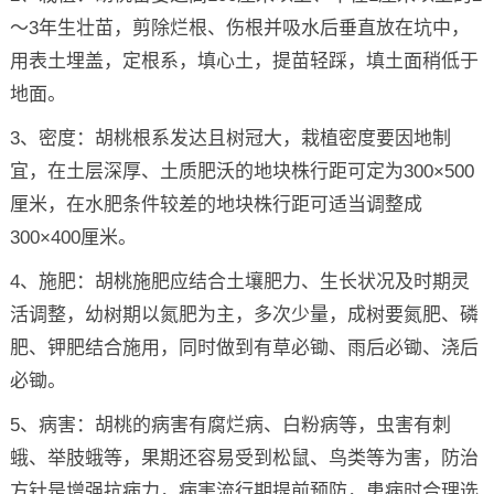
～3年生壮苗，剪除烂根、伤根并吸水后垂直放在坑中，
用表土埋盖，定根系，填心土，提苗轻踩，填土面稍低于
地面。
3、密度：胡桃根系发达且树冠大，栽植密度要因地制
宜，在土层深厚、土质肥沃的地块株行距可定为300×500
厘米，在水肥条件较差的地块株行距可适当调整成
300×400厘米。
4、施肥：胡桃施肥应结合土壤肥力、生长状况及时期灵
活调整，幼树期以氮肥为主，多次少量，成树要氮肥、磷
肥、钾肥结合施用，同时做到有草必锄、雨后必锄、浇后
必锄。
5、病害：胡桃的病害有腐烂病、白粉病等，虫害有刺
蛾、举肢蛾等，果期还容易受到松鼠、鸟类等为害，防治
方针是增强抗病力，病害流行期提前预防，患病时合理选