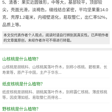
5、清香：果实近圆锥形，中等大，基部较平，顶部较
尖，壳面光滑，淡褐色，缝线结合紧密，平均坚果重14.0
克、壳厚1.2毫米，内褶壁退化，易取整仁，出仁率52%，
品质上等。
本文仅代表作者个人观点，阅读时请自行辨别其真实性。已声明作者
的文章属原创，未经作者许可不得进行转载。
山核桃是什么植物？
山核桃是胡桃科、山核桃属落叶乔木，别称小核桃、碧根果、长
寿果等，原产于中国，主产于华东...
纸皮核桃是什么植物？
纸皮核桃是胡桃科、胡桃属落叶乔木，别称露仁核桃、薄皮核桃
等，因皮薄如纸、易取整仁而得名...
野核桃是什么植物？