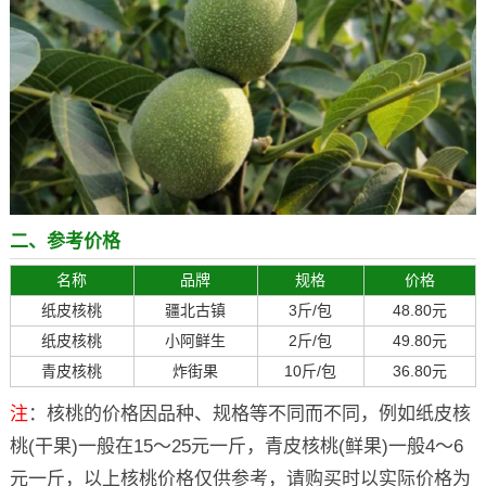
二、参考价格
名称
品牌
规格
价格
纸皮核桃
疆北古镇
3斤/包
48.80元
纸皮核桃
小阿鲜生
2斤/包
49.80元
青皮核桃
炸街果
10斤/包
36.80元
注
：核桃的价格因品种、规格等不同而不同，例如纸皮核
桃(干果)一般在15～25元一斤，青皮核桃(鲜果)一般4～6
元一斤，以上核桃价格仅供参考，请购买时以实际价格为