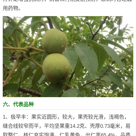
用药物。
六、代表品种
1、极早丰：果实近圆形，较大，果壳较光滑，浅褐色，
缝合线较窄而平，平均坚果重14.2克、壳厚0.73毫米，易
取整仁，核仁充实饱满，仁乳黄色，出仁率65.4%，品质