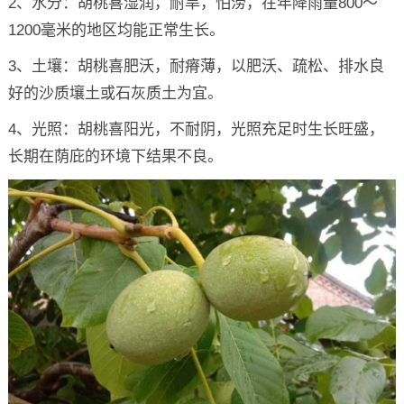
2、水分：胡桃喜湿润，耐旱，怕涝，在年降雨量800～
1200毫米的地区均能正常生长。
3、土壤：胡桃喜肥沃，耐瘠薄，以肥沃、疏松、排水良
好的沙质壤土或石灰质土为宜。
4、光照：胡桃喜阳光，不耐阴，光照充足时生长旺盛，
长期在荫庇的环境下结果不良。