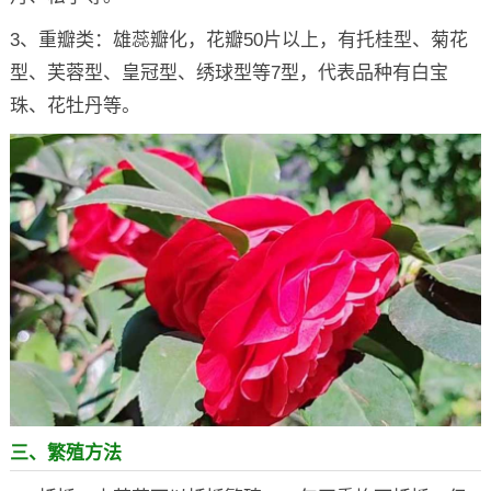
3、重瓣类：雄蕊瓣化，花瓣50片以上，有托桂型、菊花
型、芙蓉型、皇冠型、绣球型等7型，代表品种有白宝
珠、花牡丹等。
三、繁殖方法