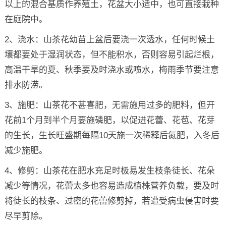
以上的混合基质作养殖土，花盆大小适中，也可直接栽种
在庭院中。
2、浇水：山茶花幼苗上盆后要浇一次透水，任何时候土
壤都要处于湿润状态，但不能积水，否则容易引起烂根，
高温干旱的夏、秋季要及时浇水或喷水，梅雨季节要注意
排水防涝。
3、施肥：山茶花不甚喜肥，无需施用过多的肥料，但开
花前1个月到半个月要施磷肥，以促进花蕾、花苞、花芽
的生长，生长旺盛期每隔10天施一次稀释后氮肥，入冬后
减少施肥。
4、修剪：山茶花在肥水充足时极易发生枝条徒长、花朵
减少等情况，花蕾太多也容易造成植株营养负载，要及时
将徒长的枝条、过密的花蕾修剪掉，若遭受病虫侵害时要
尽早剪除。