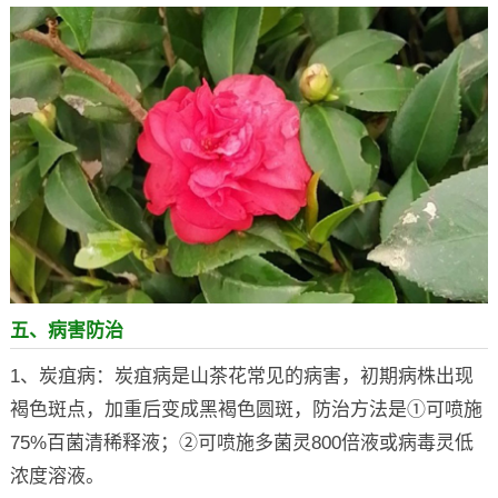
五、病害防治
1、炭疽病：炭疽病是山茶花常见的病害，初期病株出现
褐色斑点，加重后变成黑褐色圆斑，防治方法是①可喷施
75%百菌清稀释液；②可喷施多菌灵800倍液或病毒灵低
浓度溶液。