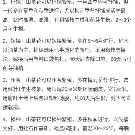
1、扦插：山茶花可以扦插繁殖，一年四季均可扦插，但
一般多在夏季和秋季进行，尤以梅雨季节扦插成活率最
高，此时高温、高湿，有利插枝生根和萌芽生长，2～3个
月可生根。
2、嫁接：山茶花可以嫁接繁殖，多在5～6月进行，砧木
以油茶为主，插穗选用已半质化的新梢，采用嫩枝劈接
法，嫁接后用塑料口袋包扎，40天后去除口袋，60天后可
萌芽抽梢。
3、压条：山茶花可以压条繁殖，多在梅雨季节进行，选
用健壮1年生枝条，离顶端20厘米处环状剥皮，宽1厘米，
用腐叶土缚上后包以塑料薄膜，约60天后生根，剪下可直
接栽植。
4、播种：山茶花可以播种繁殖，多在秋季进行，以浅播
为好，用蛭石作基质，覆盖6毫米，室温20～22℃，每晚