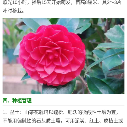
照光10小时，播后15天开始萌发，苗高8厘米、具2～3片
叶时移栽。
四、种植管理
1、盆土：山茶花栽培以疏松、肥沃的微酸性土壤为宜，
不能用偏碱性的石灰质土壤，可用泥炭、红土、腐植土或