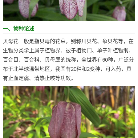
一、物种论述
贝母花一般是指贝母的花朵，别称川贝花、象贝花等，在
生物分类学上属于植物界、被子植物门、单子叶植物纲、
百合目、百合科、贝母属的统称，全世界有60种，广泛分
布于北半球温带地区，我国有20种和2变种，可入药，具
有止血定痛、清热止咳等功效。