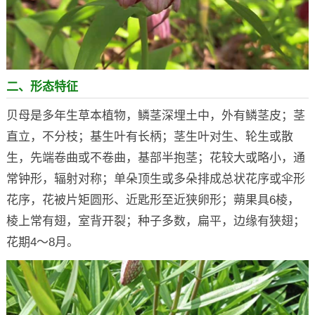
二、形态特征
贝母是多年生草本植物，鳞茎深埋土中，外有鳞茎皮；茎
直立，不分枝；基生叶有长柄；茎生叶对生、轮生或散
生，先端卷曲或不卷曲，基部半抱茎；花较大或略小，通
常钟形，辐射对称；单朵顶生或多朵排成总状花序或伞形
花序，花被片矩圆形、近匙形至近狭卵形；蒴果具6棱，
棱上常有翅，室背开裂；种子多数，扁平，边缘有狭翅；
花期4～8月。