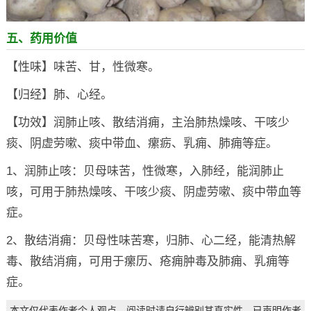
五、药用价值
【性味】味苦、甘，性微寒。
【归经】肺、心经。
【功效】润肺止咳、散结消痈，主治肺热燥咳、干咳少
痰、阴虚劳嗽、痰中带血、瘰疬、乳痈、肺痈等症。
1、润肺止咳：贝母味苦，性微寒，入肺经，能润肺止
咳，可用于肺热燥咳、干咳少痰、阴虚劳嗽、痰中带血等
症。
2、散结消痈：贝母性味苦寒，归肺、心二经，能清热解
毒、散结消痈，可用于瘰历、疮痈肿毒及肺痈、乳痈等
症。
本文仅代表作者个人观点，阅读时请自行辨别其真实性。已声明作者