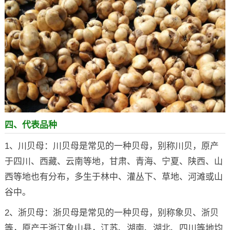
四、代表品种
1、川贝母：川贝母是常见的一种贝母，别称川贝，原产
于四川、西藏、云南等地，甘肃、青海、宁夏、陕西、山
西等地也有分布，多生于林中、灌丛下、草地、河滩或山
谷中。
2、浙贝母：浙贝母是常见的一种贝母，别称象贝、浙贝
等，原产于浙江象山县，江苏、湖南、湖北、四川等地均