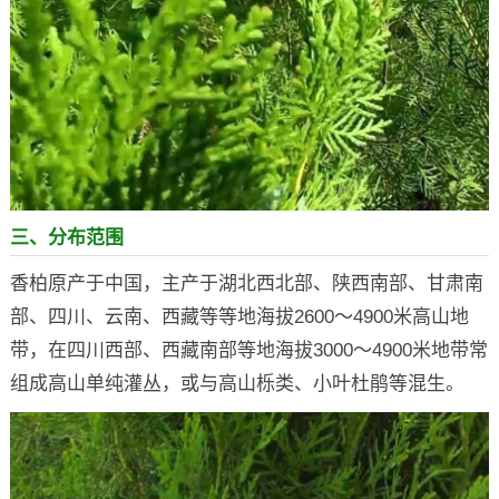
三、分布范围
香柏原产于中国，主产于湖北西北部、陕西南部、甘肃南
部、四川、云南、西藏等等地海拔2600～4900米高山地
带，在四川西部、西藏南部等地海拔3000～4900米地带常
组成高山单纯灌丛，或与高山栎类、小叶杜鹃等混生。