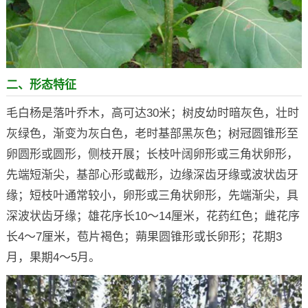
二、形态特征
毛白杨是落叶乔木，高可达30米；树皮幼时暗灰色，壮时
灰绿色，渐变为灰白色，老时基部黑灰色；树冠圆锥形至
卵圆形或圆形，侧枝开展；长枝叶阔卵形或三角状卵形，
先端短渐尖，基部心形或截形，边缘深齿牙缘或波状齿牙
缘；短枝叶通常较小，卵形或三角状卵形，先端渐尖，具
深波状齿牙缘；雄花序长10～14厘米，花药红色；雌花序
长4～7厘米，苞片褐色；蒴果圆锥形或长卵形；花期3
月，果期4～5月。