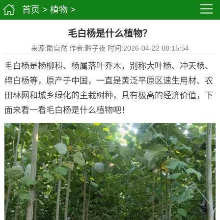
首页
>
植物
>
毛白杨是什么植物？
来源:酷自然 作者:黔子夜 时间:2026-04-22 08:15:54
毛白杨是杨柳科、杨属落叶乔木，别称大叶杨、冲天杨、
绵白杨等，原产于中国，一直是黄泛平原区速生用材、农
田林网和城乡绿化的主栽树种，具有极高的经济价值，下
面来看一看毛白杨是什么植物吧！