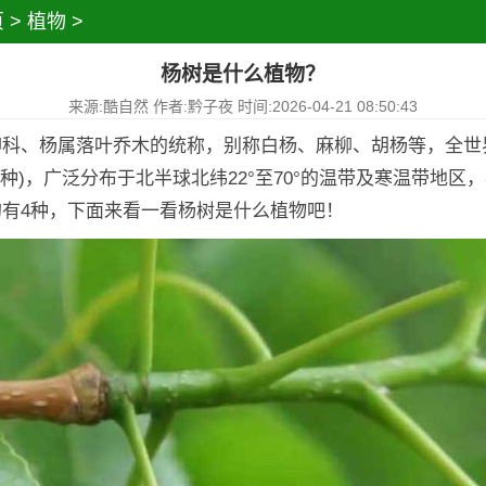
页
>
植物
>
杨树是什么植物？
来源:酷自然 作者:黔子夜 时间:2026-04-21 08:50:43
科、杨属落叶乔木的统称，别称白杨、麻柳、胡杨等，全世界
交种)，广泛分布于北半球北纬22°至70°的温带及寒温带地区，
的有4种，下面来看一看杨树是什么植物吧！