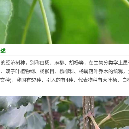
论述
名的经济树种，别称白杨、麻柳、胡杨等，在生物分类学上属
、双子叶植物纲、杨柳目、杨柳科、杨属落叶乔木的统称，全
杂交种)，我国有57种，引入的有4种，代表物种有大叶杨、白