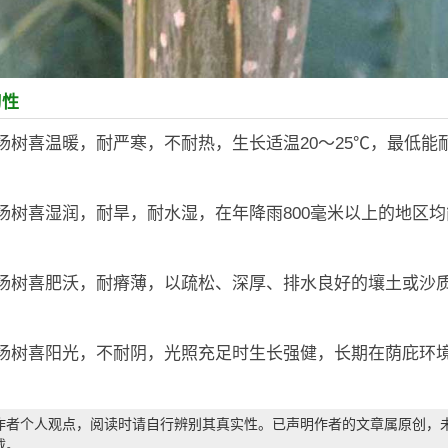
习性
杨树喜温暖，耐严寒，不耐热，生长适温20～25℃，最低能耐
杨树喜湿润，耐旱，耐水湿，在年降雨800毫米以上的地区
：杨树喜肥沃，耐瘠薄，以疏松、深厚、排水良好的壤土或沙
：杨树喜阳光，不耐阴，光照充足时生长强健，长期在荫庇环
作者个人观点，阅读时请自行辨别其真实性。已声明作者的文章属原创，
载。