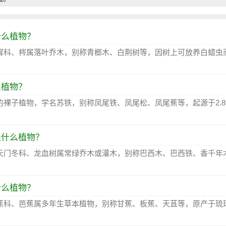
什么植物？
樨科、梣属落叶乔木，别称青榔木、白荆树等，因树上可放养白蜡虫
么植物？
的裸子植物，学名苏铁，别称凤尾铁、凤尾松、凤尾蕉等，起源于2.
是什么植物？
天门冬科、龙血树属常绿乔木或灌木，别称巴西木、巴西铁、香千年
什么植物？
蕉科、芭蕉属多年生草本植物，别称甘蕉、板蕉、天苴等，原产于琉