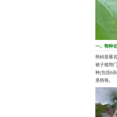
一、物种
杨树是著
被子植物门
种(包括6
黑杨等。