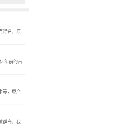
而得名，原
8亿年前的古
木等，原产
球群岛，我