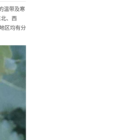
°的温带及寒
东北、西
拔地区均有分