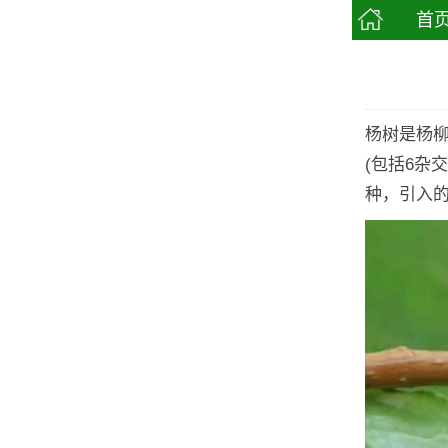
首
杨树是杨柳
(包括6杂
种，引入