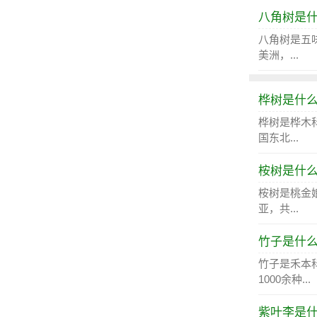
八角树是
八角树是五
美洲，...
桦树是什
桦树是桦木
国东北...
桉树是什
桉树是桃金
亚，共...
竹子是什
竹子是禾本
1000余种...
紫叶李是