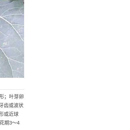
形；叶芽卵
牙齿或波状
形或近球
花期3～4