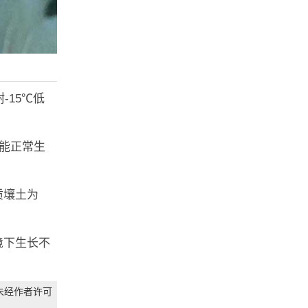
-15℃低
均能正常生
质壤土为
境下生长不
未经作者许可