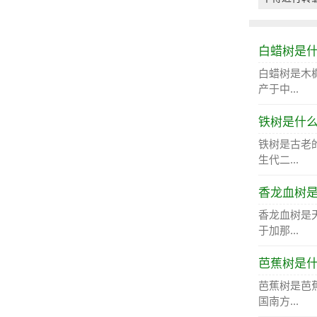
白蜡树是
白蜡树是木
产于中...
铁树是什
铁树是古老
生代二...
香龙血树
香龙血树是
于加那...
芭蕉树是
芭蕉树是芭
国南方...