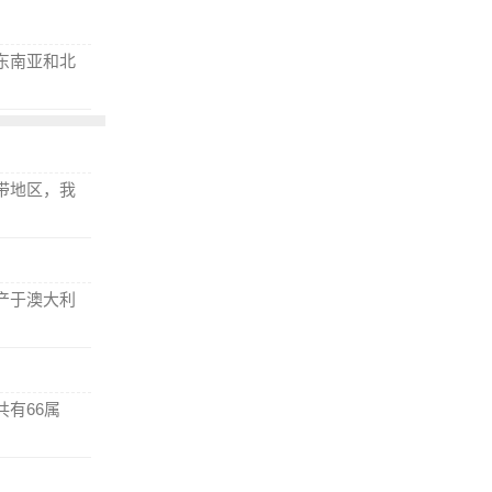
东南亚和北
带地区，我
产于澳大利
有66属