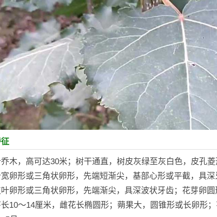
特征
乔木，高可达30米；树干通直，树皮灰绿至灰白色，皮孔菱
叶宽卵形或三角状卵形，先端短渐尖，基部心形或平截，具深
枝叶卵形或三角状卵形，先端渐尖，具深波状牙齿；花芽卵圆
长10～14厘米，雌花长椭圆形；蒴果大，圆锥形或长卵形；