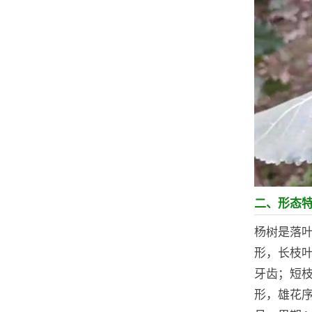
二、形态
杨树是落叶
形，长枝
牙齿；短
形，雄花序