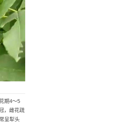
花期4～5
冠，雌花疏
常呈犁头