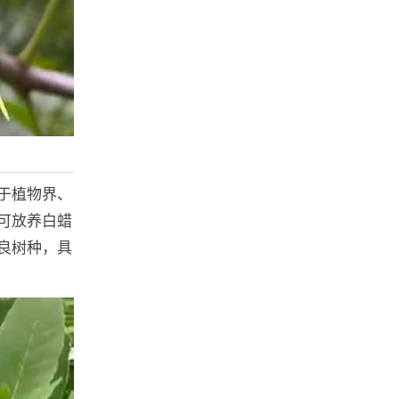
于植物界、
可放养白蜡
良树种，具