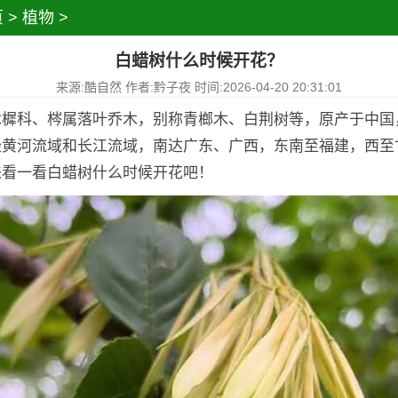
页
>
植物
>
白蜡树什么时候开花？
来源:酷自然 作者:黔子夜 时间:2026-04-20 20:31:01
木樨科、梣属落叶乔木，别称青榔木、白荆树等，原产于中国
经黄河流域和长江流域，南达广东、广西，东南至福建，西至
来看一看白蜡树什么时候开花吧！