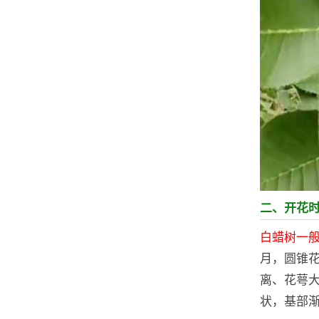
二、开花
白蜡树一般
月，圆锥
离、花萼大
状，基部