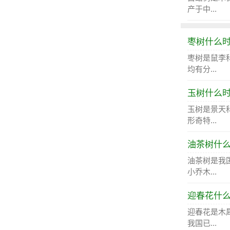
产于中...
枣树什么
枣树是鼠李
均有分...
玉树什么
玉树是景天
形奇特...
油茶树什
油茶树是我
小乔木...
迎春花什
迎春花是木
我国已...