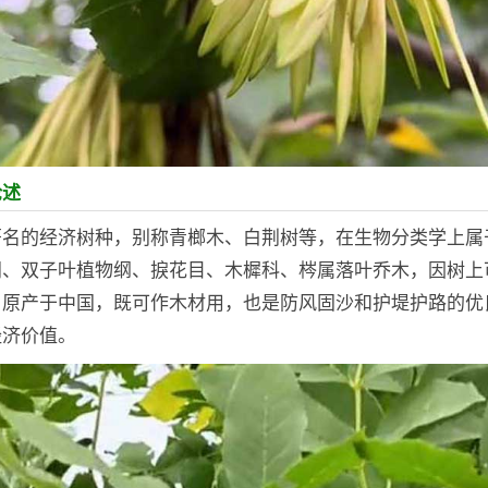
论述
著名的经济树种，别称青榔木、白荆树等，在生物分类学上属
门、双子叶植物纲、捩花目、木樨科、梣属落叶乔木，因树上
，原产于中国，既可作木材用，也是防风固沙和护堤护路的优
经济价值。