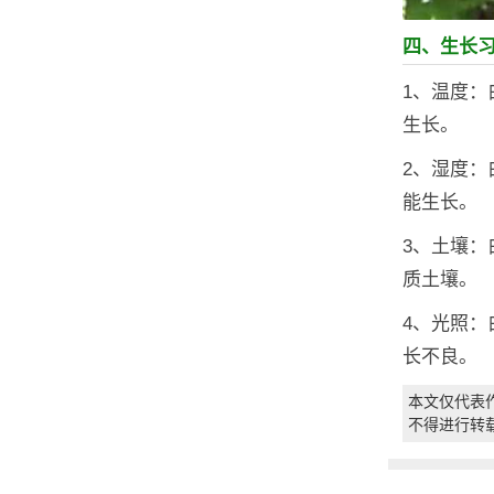
四、生长
1、温度：
生长。
2、湿度
能生长。
3、土壤
质土壤。
4、光照
长不良。
本文仅代表
不得进行转