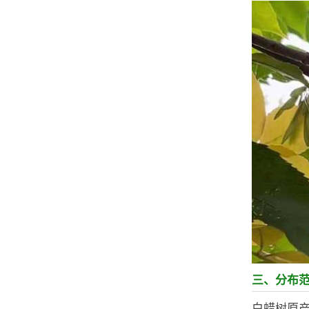
三、分布
白蜡树原