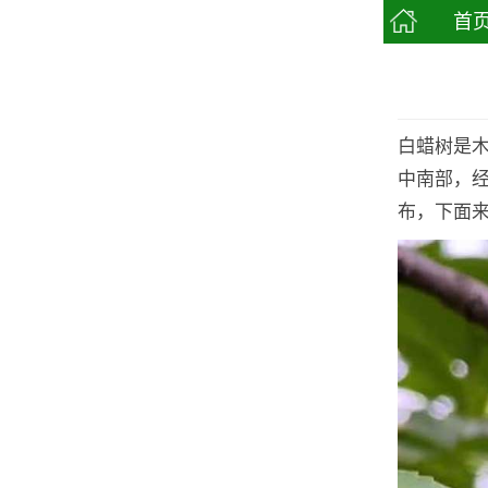
首
白蜡树是
中南部，
布，下面