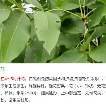
时间
在4～5月开花
。白蜡树是防风固沙和护堤护路的优良树种，
花序顶生或腋生，雌雄异株，雄花密集、花萼小、钟状、无花
、桶状；果期7～9月，翅果匙形，上中部最宽，先端锐尖，
渐狭，坚果圆柱形。