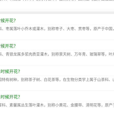
时候开花？
科、枣属落叶小乔木或灌木，别称枣子、大枣、贯枣等，原产于中国
时候开花？
科、青锁龙属多浆肉质亚灌木，别称景天树、万年青、玻璃翠等，叶
么时候开花？
国特有树种，别称茶子树、白花茶等，在生物分类学上属于山茶科、
么时候开花？
犀科、素馨属丛生落叶灌木，别称小黄花、金腰带、清明花等，原产