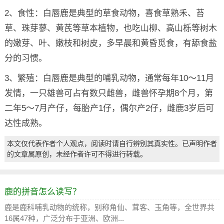
2、食性：白唇鹿是典型的草食动物，喜食草熟禾、苔
草、珠芽蓼、黄芪等草本植物，也吃山柳、高山栎等树木
的嫩芽、叶、嫩枝和树皮，多早晨和黄昏觅食，有舔食盐
分的习惯。
3、繁殖：白唇鹿是典型的哺乳动物，通常每年10～11月
发情，一只雄兽可占有数只雌兽，雌兽怀孕期8个月，第
二年5～7月产仔，每胎产1仔，偶尔产2仔，雌鹿3岁后可
达性成熟。
本文仅代表作者个人观点，阅读时请自行辨别其真实性。已声明作者
的文章属原创，未经作者许可不得进行转载。
鹿的拼音怎么读写？
鹿是鹿科哺乳动物的统称，别称角仙、茸客、玉角等，全世界共
16属47种，广泛分布于亚洲、欧洲...