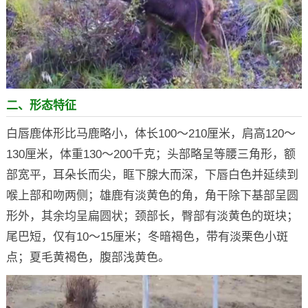
二、形态特征
白唇鹿体形比马鹿略小，体长100～210厘米，肩高120～
130厘米，体重130～200千克；头部略呈等腰三角形，额
部宽平，耳朵长而尖，眶下腺大而深，下唇白色并延续到
喉上部和吻两侧；雄鹿有淡黄色的角，角干除下基部呈圆
形外，其余均呈扁圆状；颈部长，臀部有淡黄色的斑块；
尾巴短，仅有10～15厘米；冬暗褐色，带有淡栗色小斑
点；夏毛黄褐色，腹部浅黄色。