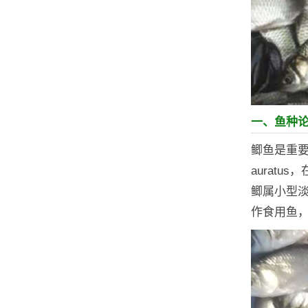
一、鱼种
鲫鱼是重要
aurat
鲫属小型
作食用鱼