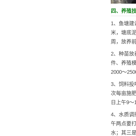
四、养殖
1、鱼塘建
米，塘底泥
周，放养前
2、种苗
件、养殖模
2000～2
3、饲料投
次每亩施肥
日上午9～
4、水质
午两点要打
水；其三