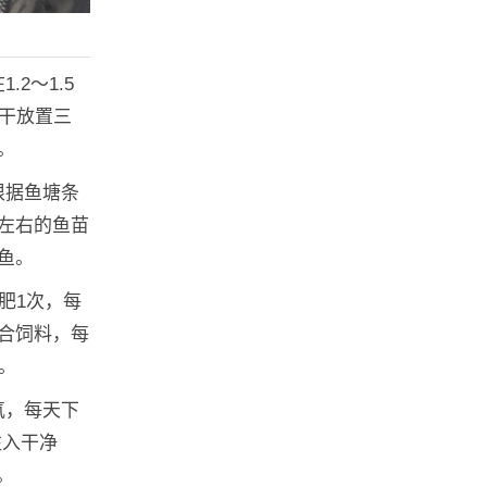
2～1.5
排干放置三
。
根据鱼塘条
左右的鱼苗
鳙鱼。
肥1次，每
配合饲料，每
。
氧，每天下
注入干净
。