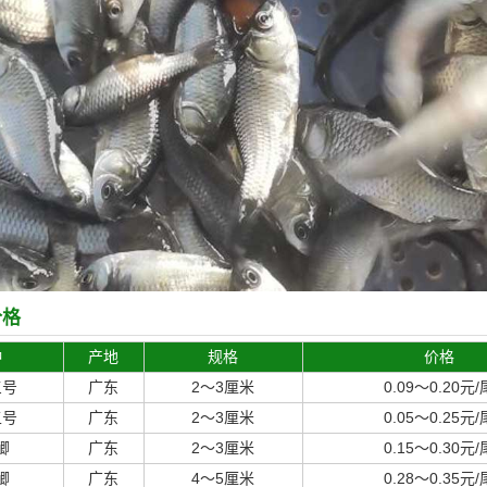
价格
种
产地
规格
价格
三号
广东
2～3厘米
0.09～0.20元/
五号
广东
2～3厘米
0.05～0.25元/
鲫
广东
2～3厘米
0.15～0.30元/
鲫
广东
4～5厘米
0.28～0.35元/