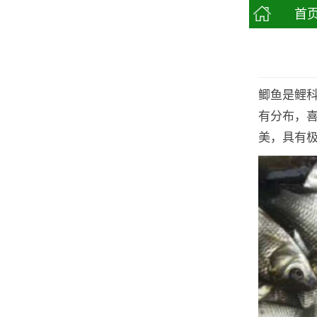
首
鲫鱼是鲤
有分布，
美，具有