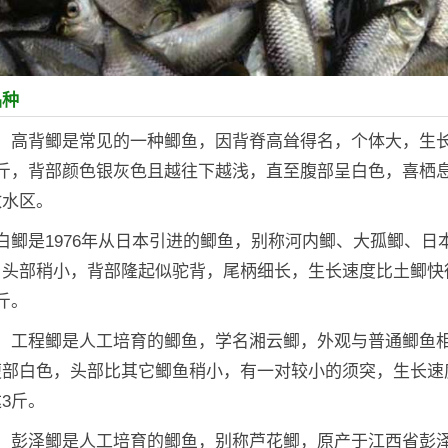
品种
鲫：高背鲫是常见的一种鲫鱼，因背脊高耸得名，个体大，生
6斤，背部颜色银灰色且越往下越浅，直至腹部呈白色，喜栖
敞水区。
白鲫是1976年从日本引进的鲫鱼，别称河内鲫、大孤鲫、日
，头部稍小，背部隆起似驼背，尾柄细长，生长速度比土鲫快
斤。
鲫：工程鲫是人工培育的鲫鱼，学名湘云鲫，外观与普通鲫鱼
腹部白色，头部比其它鲫鱼稍小，有一对较小的须突，生长速
3斤。
：彭泽鲫是人工培育的鲫鱼，别称芦花鲫，原产于江西省彭泽县