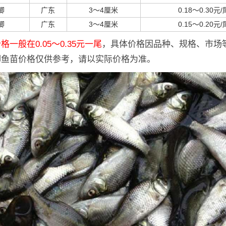
鲫
广东
3～4厘米
0.18～0.30元/
鲫
广东
3～4厘米
0.15～0.20元/
一般在0.05～0.35元一尾
，具体价格因品种、规格、市场
鲫鱼苗价格仅供参考，请以实际价格为准。