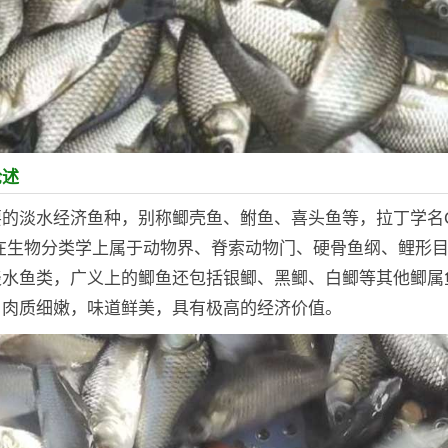
论述
的淡水经济鱼种，别称鲫壳鱼、鲋鱼、喜头鱼等，拉丁学名Cara
us，在生物分类学上属于动物界、脊索动物门、硬骨鱼纲、鲤形
淡水鱼类，广义上的鲫鱼还包括银鲫、黑鲫、白鲫等其他鲫属
，肉质细嫩，味道鲜美，具有极高的经济价值。