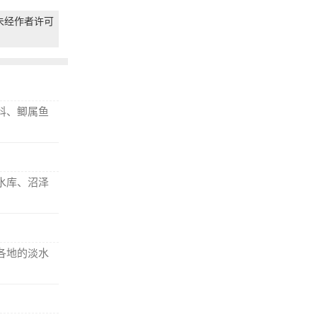
未经作者许可
科、鲫属鱼
水库、沼泽
各地的淡水