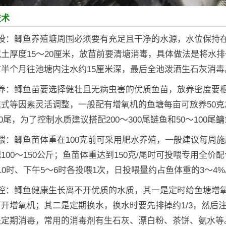
技术
设：鲫鱼养殖塘周围必须要有充足且干净的水源，水位保持在1.
土厚度15～20厘米，放苗前要清塘消毒，具体做法是将水
半个月往池塘内注水约15厘米深，最后全池泼洒生石灰消毒
放养：鲫鱼苗要选择健壮且无病虫害的优质鱼苗，放养密度要
式等因素灵活调整，一般配有增氧机的鱼塘每亩可放养50克
500尾，为了控制水质建议搭配200～300尾鲢鱼和50～100尾
喂：鲫鱼苗体重在100克前可采用肥水养殖，一般建议每周施
100～150公斤；鱼苗体重达到150克/尾时可投喂专用全价
10时、下午5～6时各投喂1次，日投喂量约占鱼体重的3～4%
调控：鲫鱼健康生长离不开优质的水质，其一是定时给鱼塘增
开增氧机；其二是定期换水，换水时要先排掉约1/3，然后
是定期消毒，常用的消毒剂有生石灰、漂白粉、茶饼、氨水等