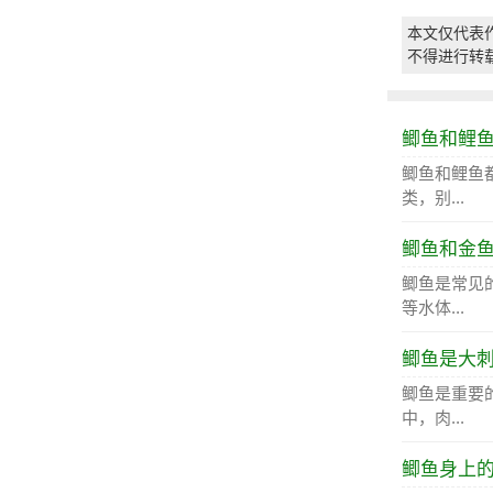
本文仅代表
不得进行转
鲫鱼和鲤
鲫鱼和鲤鱼
类，别...
鲫鱼和金
鲫鱼是常见
等水体...
鲫鱼是大
鲫鱼是重要
中，肉...
鲫鱼身上