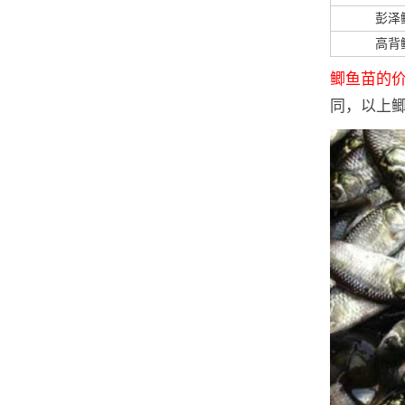
彭泽
高背
鲫鱼苗的价格
同，以上