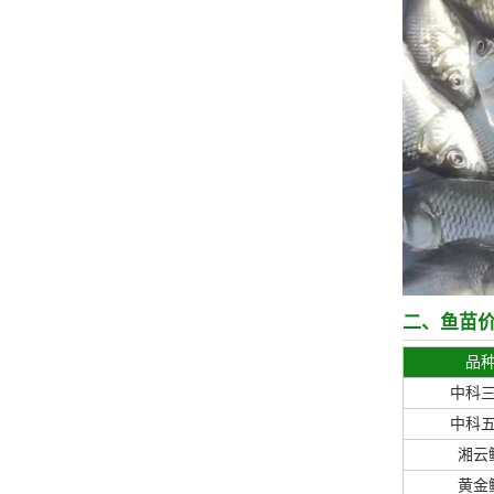
二、鱼苗
品
中科
中科
湘云
黄金