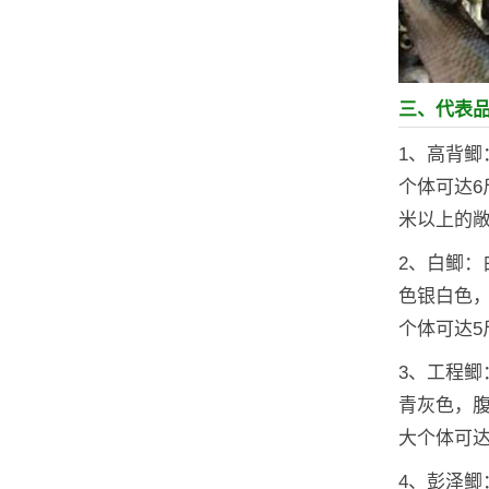
三、代表
1、高背
个体可达
米以上的
2、白鲫：
色银白色
个体可达5
3、工程
青灰色，
大个体可达
4、彭泽鲫