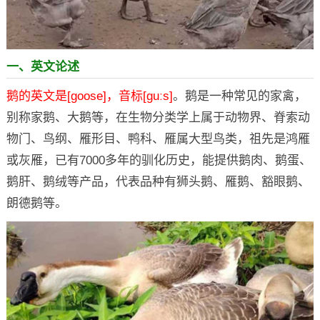
一、英文论述
鹅的英文是[goose]，音标[ɡuːs]
。鹅是一种常见的家禽，
别称家鹅、大鹅等，在生物分类学上属于动物界、脊索动
物门、鸟纲、雁形目、鸭科、雁属大型鸟类，祖先是鸿雁
或灰雁，已有7000多年的驯化历史，能提供鹅肉、鹅蛋、
鹅肝、鹅绒等产品，代表品种有狮头鹅、雁鹅、豁眼鹅、
朗德鹅等。