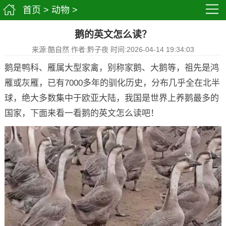
首页
>
动物
>
鹅的英文怎么读？
来源:酷自然 作者:黔子夜 时间:2026-04-14 19:34:03
鹅是鸭科、雁属大型家禽，别称家鹅、大鹅等，祖先是鸿
雁或灰雁，已有7000多年的驯化历史，分布几乎全在北半
球，绝大多数集中于欧亚大陆，我国是世界上养鹅最多的
国家，下面来看一看鹅的英文怎么读吧！