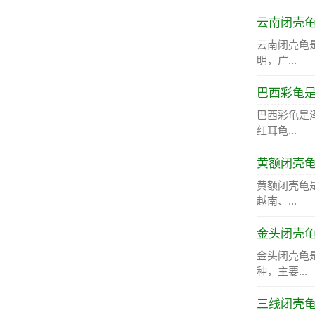
云南闭壳
云南闭壳龟
明，广...
巴西彩龟
巴西彩龟是
红耳龟...
黄额闭壳
黄额闭壳龟
越南、...
金头闭壳
金头闭壳龟
种，主要...
三线闭壳