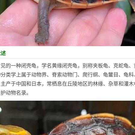
论述
常见的一种闭壳龟，学名黄缘闭壳龟，别称夹板龟、克蛇龟、
物分类学上属于动物界、脊索动物门、爬行纲、龟鳖目、龟科
，主产于中国和日本，常栖息在丘陵地区的林缘、杂草和灌木
保护动物名录。