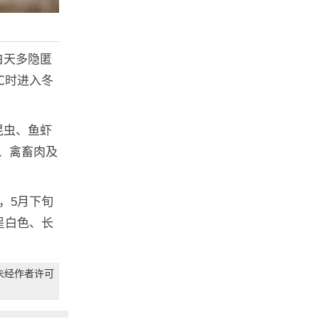
白天多隐匿
℃时进入冬
昆虫、鱼虾
、禽畜肉及
，5月下旬
呈白色、长
未经作者许可