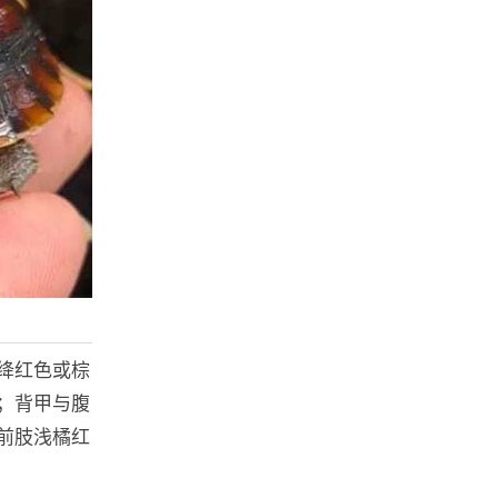
绛红色或棕
；背甲与腹
前肢浅橘红