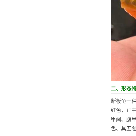
二、形态
断板龟一
红色，正
甲间、腹
色、具五