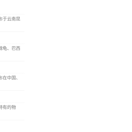
布于云南昆
锦龟、巴西
布在中国、
特有的物