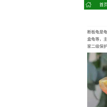
首
断板龟是
盒龟等，
家二级保